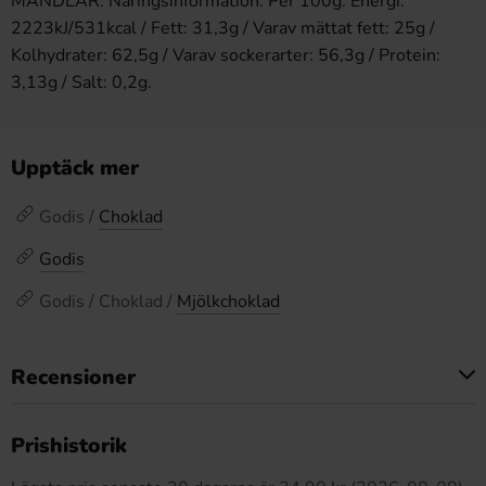
MANDLAR. Näringsinformation: Per 100g. Energi:
2223kJ/531kcal / Fett: 31,3g / Varav mättat fett: 25g /
Kolhydrater: 62,5g / Varav sockerarter: 56,3g / Protein:
3,13g / Salt: 0,2g.
Upptäck mer
Godis /
Choklad
Godis
Godis / Choklad /
Mjölkchoklad
Recensioner
Produkten har inga recensioner
Prishistorik