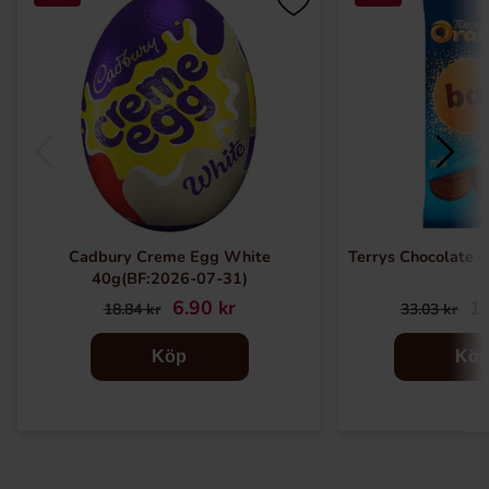
Cadbury Creme Egg White
Terrys Chocolate 
40g(BF:2026-07-31)
6.90 kr
19
18.84 kr
33.03 kr
Köp
Kö