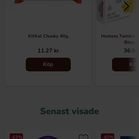
KitKat Chunky 40g
Hostess Twinkies
Bites 
11.27 kr
36.90
Köp
Kö
Senast visade
-63%
-40%