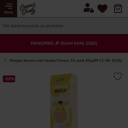
Meny
PANGPRIS 🎉 DAIM MINI 250G
an
Woogie Straws with Vanilla Flavour 10-pack 60g(BF:12-06-2026)
-59%