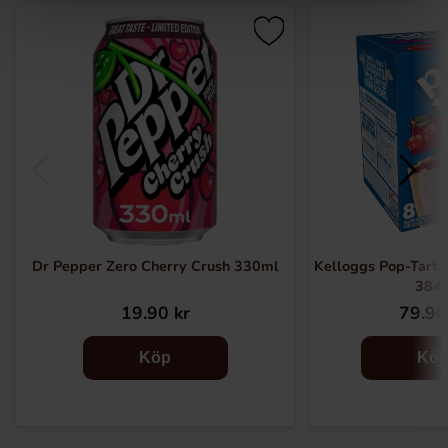
Dr Pepper Zero Cherry Crush 330ml
Kelloggs Pop-Tarts
384
19.90 kr
79.90
Köp
Kö