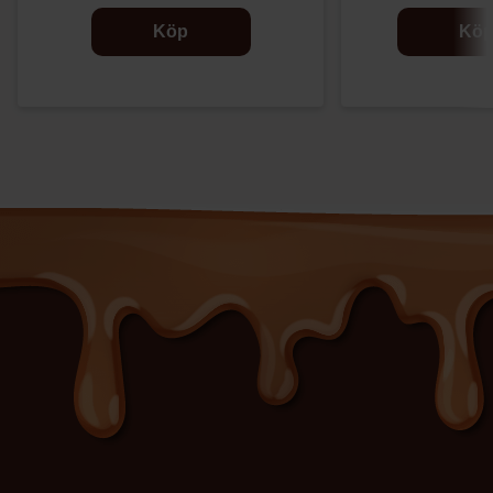
Köp
Kö