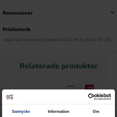
Recensioner
Produkten har inga recensioner
Prishistorik
Lägsta pris senaste 30 dagarna är 12.90 kr (2026-07-28)
Relaterade produkter
-9%
Samtycke
Information
Om