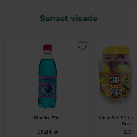
Senast visade
Blådåre 50cl
Johny Bee 3D Juic
Burst 
18.84 kr
9.37 