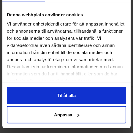
Denna webbplats använder cookies
Vi använder enhetsidentifierare för att anpassa innehållet
och annonserna till användarna, tillhandahålla funktioner
Paw Patrol Straws with Chocolate
Nesquik Jordgub
för sociala medier och analysera vår trafik. Vi
Flavour 10-pack 60g
vidarebefordrar även sådana identifierare och annan
31.13 kr
17
information från din enhet till de sociala medier och
198.46 kr
annons- och analysföretag som vi samarbetar med.
Köp
Kö
Dessa kan i sin tur kombinera informationen med annan
information som du har tillhandahållit eller som de har
samlat in när du har använt deras tjänster.
Tillåt alla
Andra gillade
Anpassa