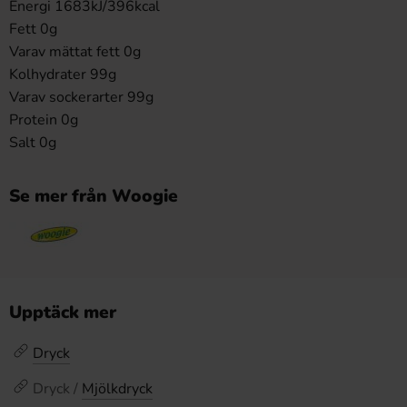
Energi 1683kJ/396kcal
Fett 0g
Varav mättat fett 0g
Kolhydrater 99g
Varav sockerarter 99g
Protein 0g
Salt 0g
Se mer från Woogie
Upptäck mer
Dryck
Dryck /
Mjölkdryck