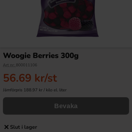
Woogie Berries 300g
Art nr:
800011106
56.69 kr
/st
Jämförpris 188.97 kr / kilo el. liter
Bevaka
Slut i lager