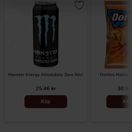
Monster Energy Absolutely Zero 50cl
Doritos Nacho 
25.46 kr
30.90
Köp
Kö