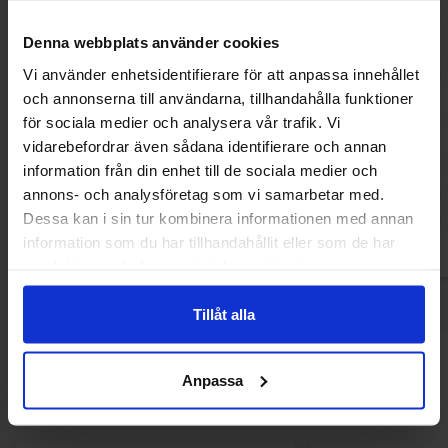
Denna webbplats använder cookies
Vi använder enhetsidentifierare för att anpassa innehållet
och annonserna till användarna, tillhandahålla funktioner
Elvan Toffix Sour 800g
Trolli Tropi
för sociala medier och analysera vår trafik. Vi
vidarebefordrar även sådana identifierare och annan
89.90 kr
16.90
information från din enhet till de sociala medier och
annons- och analysföretag som vi samarbetar med.
Köp
Kö
Dessa kan i sin tur kombinera informationen med annan
information som du har tillhandahållit eller som de har
samlat in när du har använt deras tjänster.
Tillåt alla
Andra gillade
Anpassa