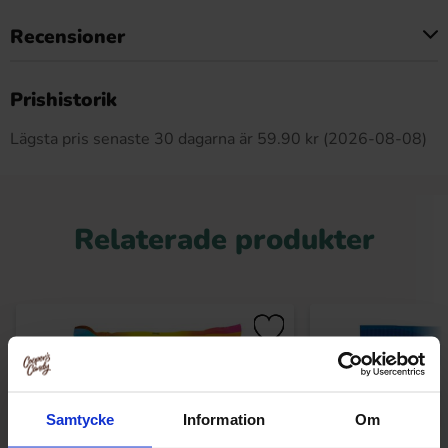
Recensioner
Produkten har inga recensioner
Prishistorik
Lägsta pris senaste 30 dagarna är 59.90 kr (2026-08-08)
Relaterade produkter
Samtycke
Information
Om