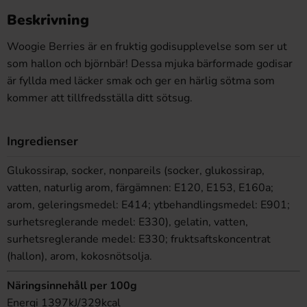
Beskrivning
Woogie Berries är en fruktig godisupplevelse som ser ut
som hallon och björnbär! Dessa mjuka bärformade godisar
är fyllda med läcker smak och ger en härlig sötma som
kommer att tillfredsställa ditt sötsug.
Ingredienser
Glukossirap, socker, nonpareils (socker, glukossirap,
vatten, naturlig arom, färgämnen: E120, E153, E160a;
arom, geleringsmedel: E414; ytbehandlingsmedel: E901;
surhetsreglerande medel: E330), gelatin, vatten,
surhetsreglerande medel: E330; fruktsaftskoncentrat
(hallon), arom, kokosnötsolja.
Näringsinnehåll per 100g
Energi 1397kJ/329kcal