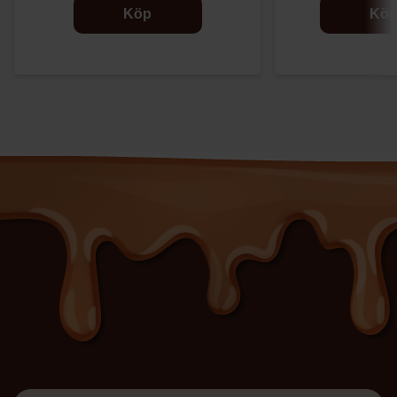
Köp
Kö