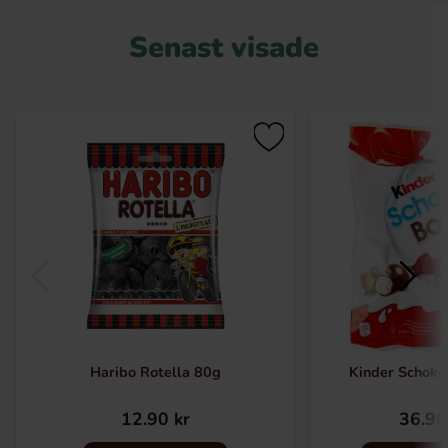
Senast visade
Haribo Rotella 80g
Kinder Schok
12.90 kr
36.90