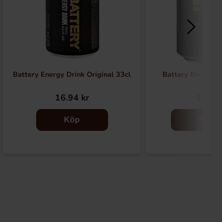
Battery Energy Drink Original 33cl
Battery Energy F
16.94 kr
16 kr
Köp
Köp