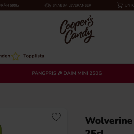
UNI
 FRÅN 599kr
SNABBA LEVERANSER
nden
Topplista
PANGPRIS 🎉 DAIM MINI 250G
Wolverine
25cl