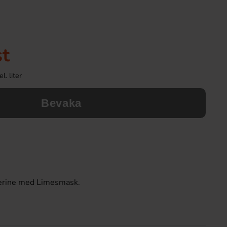
st
l. liter
Bevaka
verine med Limesmask.