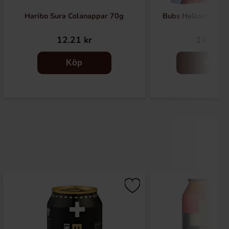
Haribo Sura Colanappar 70g
Bubs Hallonlakrits
12.21 kr
14.90 k
Köp
Köp