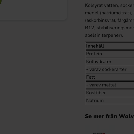
Kolsyrat vatten, socker
medel (natriumcitrat),
(askorbinsyra), färgäm
B12, stabiliseringsmed
apelsin terpener).
Innehåll
Protein
Kolhydrater
- varav sockerarter
Fett
- varav mättat
Kostfiber
Natrium
Se mer från Wolv