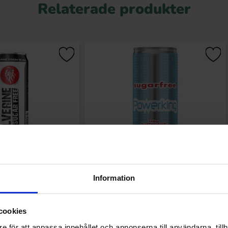
Relaterade produkter
idryck Sugarfree 25cl
Powerking Sugarfree 25cl
Information
.21 kr
12.21 kr
cookies
Köp
Köp
e för att anpassa innehållet och annonserna till användarna, tillh