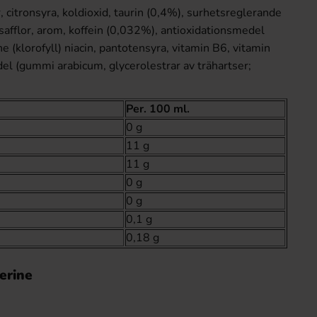
, citronsyra, koldioxid, taurin (0,4%), surhetsreglerande
 safflor, arom, koffein (0,032%), antioxidationsmedel
ne (klorofyll) niacin, pantotensyra, vitamin B6, vitamin
el (gummi arabicum, glycerolestrar av trähartser;
Per. 100 ml.
0 g
11 g
11 g
0 g
0 g
0,1 g
0,18 g
erine