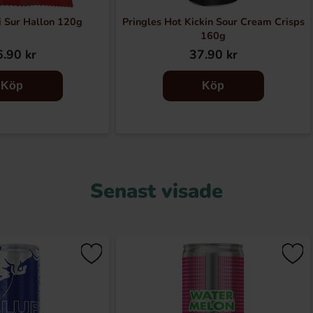
i Sur Hallon 120g
Pringles Hot Kickin Sour Cream Crisps
160g
.90 kr
37.90 kr
Köp
Köp
Senast visade