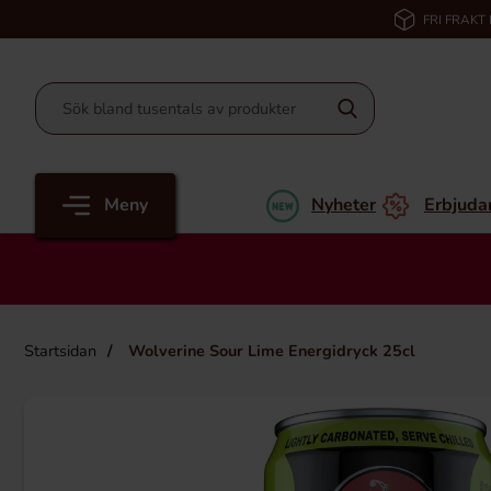
FRI FRAKT
Meny
Nyheter
Erbjuda
Startsidan
Wolverine Sour Lime Energidryck 25cl