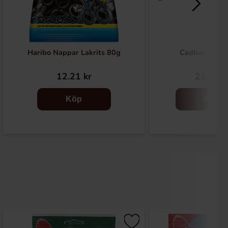
Haribo Nappar Lakrits 80g
Cadbury Twir
12.21 kr
21.90 k
Köp
Köp