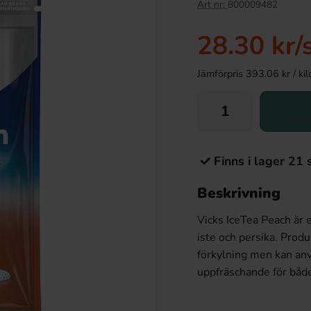
Art nr:
800009482
28.30 kr
/
Jämförpris 393.06 kr / kilo 
Finns i lager 21 
Beskrivning
Vicks IceTea Peach är 
iste och persika. Prod
förkylning men kan anvä
uppfräschande för både