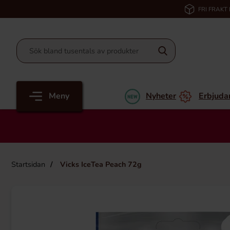
FRI FRAKT
Meny
Nyheter
Erbjuda
Startsidan
Vicks IceTea Peach 72g