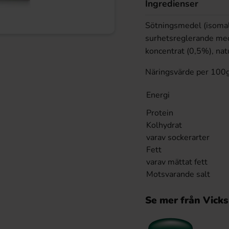
Ingredienser
Sötningsmedel (isomalt,
surhetsreglerande mede
koncentrat (0,5%), nat
Näringsvärde per 100
Energi
Protein
Kolhydrat
varav sockerarter
Fett
varav mättat fett
Motsvarande salt
Se mer från Vicks