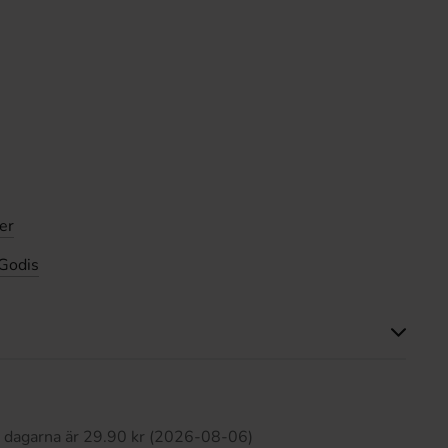
er
 Godis
Produkten har inga recensioner
0 dagarna är 29.90 kr (2026-08-06)