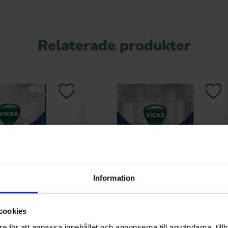
Relaterade produkter
Information
 Fresh Ginger 72g
Vicks Double Action 72g
cookies
e för att anpassa innehållet och annonserna till användarna, tillh