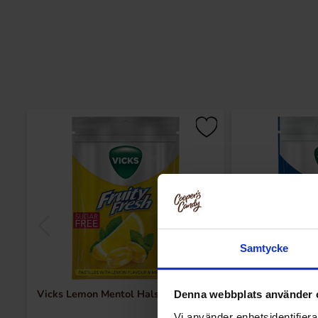
Samtycke
Vicks Lemon Mentol Halstablett 72g
Vicks Honey
Denna webbplats använder 
Vi använder enhetsidentifierar