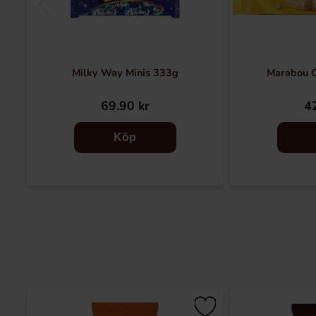
Milky Way Minis 333g
Marabou 
69.90 kr
42
Köp