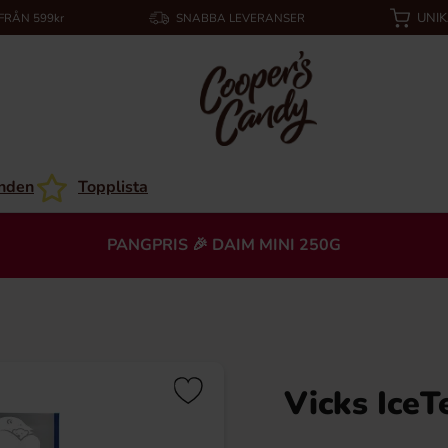
UNI
 FRÅN 599kr
SNABBA LEVERANSER
nden
Topplista
PANGPRIS 🎉 DAIM MINI 250G
Vicks IceT