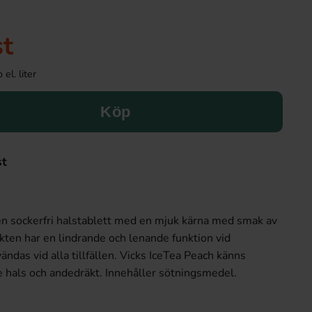
st
el. liter
Köp
st
en sockerfri halstablett med en mjuk kärna med smak av
ukten har en lindrande och lenande funktion vid
ndas vid alla tillfällen. Vicks IceTea Peach känns
 hals och andedräkt. Innehåller sötningsmedel.