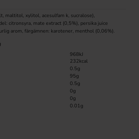
 maltitol, xylitol, acesulfam k, sucralose),
l: citronsyra, mate extract (0,5%), persika juice
urlig arom, färgämnen: karotener, menthol (0,06%).
g
968kJ
232kcal
0.5g
95g
0.5g
0g
0g
0.01g