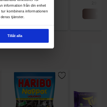
18.83 kr
29.90 k
n information från din enhet
 tur kombinera informationen
Köp
Köp
deras tjänster.
Tillåt alla