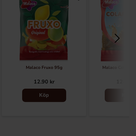
Malaco Fruxo 95g
Malaco Colaflas
12.90 kr
12.21 k
Köp
Köp