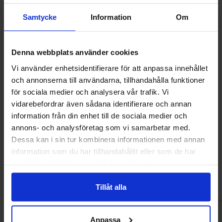
Samtycke
Information
Om
Denna webbplats använder cookies
Vi använder enhetsidentifierare för att anpassa innehållet
och annonserna till användarna, tillhandahålla funktioner
för sociala medier och analysera vår trafik. Vi
vidarebefordrar även sådana identifierare och annan
information från din enhet till de sociala medier och
Green Star Vegan Super Sour 100g
Tutti Frutti So
annons- och analysföretag som vi samarbetar med.
Dessa kan i sin tur kombinera informationen med annan
18.84 kr
16.94
information som du har tillhandahållit eller som de har
samlat in när du har använt deras tjänster.
Köp
Kö
Tillåt alla
Anpassa