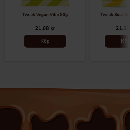
Tweek Vegan Vibe 80g
Tweek Sour S
21.68 kr
21.68
Köp
Kö