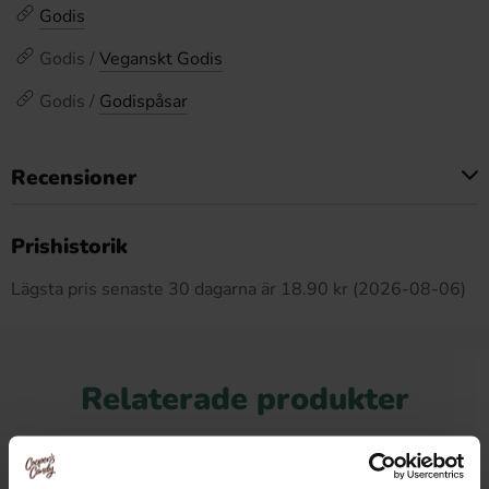
Godis
Godis /
Veganskt Godis
Godis /
Godispåsar
Recensioner
Produkten har inga recensioner
Prishistorik
Lägsta pris senaste 30 dagarna är 18.90 kr (2026-08-06)
Relaterade produkter