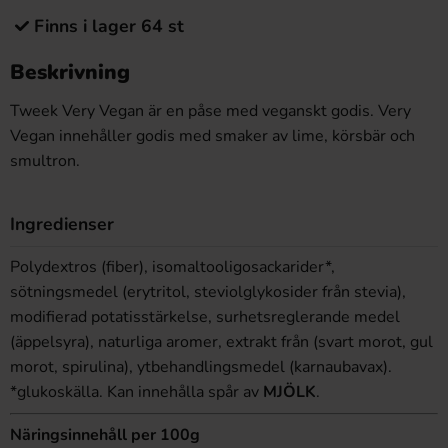
Finns i lager 64 st
Beskrivning
Tweek Very Vegan är en påse med veganskt godis. Very
Vegan innehåller godis med smaker av lime, körsbär och
smultron.
Ingredienser
Polydextros (fiber), isomaltooligosackarider*,
sötningsmedel (erytritol, steviolglykosider från stevia),
modifierad potatisstärkelse, surhetsreglerande medel
(äppelsyra), naturliga aromer, extrakt från (svart morot, gul
morot, spirulina), ytbehandlingsmedel (karnaubavax).
*glukoskälla. Kan innehålla spår av
MJÖLK
.
Näringsinnehåll per 100g