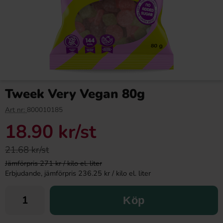
Tweek Very Vegan 80g
Art nr:
800010185
18.90 kr
/st
21.68 kr/st
Jämförpris 271 kr / kilo el. liter
Erbjudande, jämförpris 236.25 kr / kilo el. liter
Köp