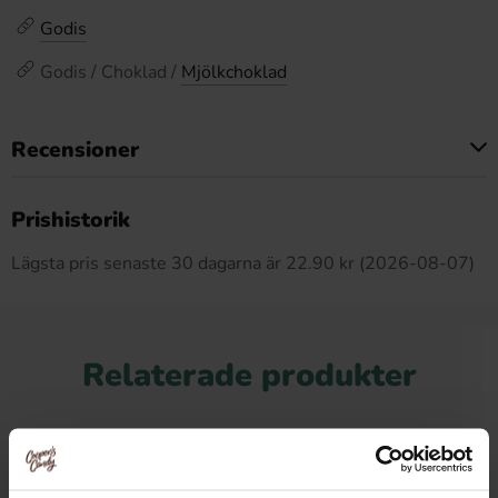
Godis
Godis / Choklad /
Mjölkchoklad
Recensioner
Produkten har inga recensioner
Prishistorik
Lägsta pris senaste 30 dagarna är 22.90 kr (2026-08-07)
Relaterade produkter