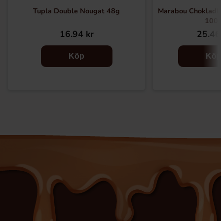
Tupla Double Nougat 48g
Marabou Chokladk
100
16.94 kr
25.46
Köp
Kö