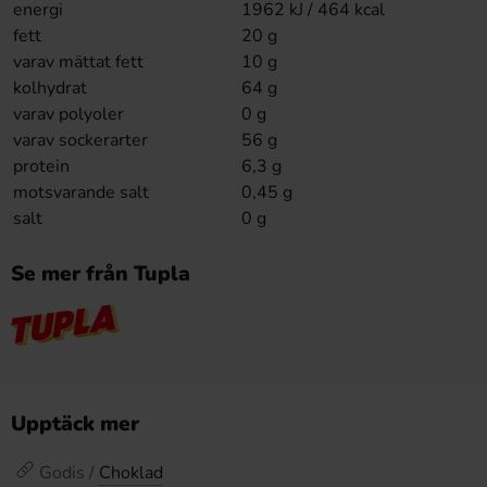
energi
1962 kJ / 464 kcal
fett
20 g
varav mättat fett
10 g
kolhydrat
64 g
varav polyoler
0 g
varav sockerarter
56 g
protein
6,3 g
motsvarande salt
0,45 g
salt
0 g
Se mer från Tupla
Upptäck mer
Godis /
Choklad