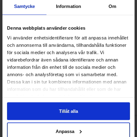
Samtycke
Information
Om
Denna webbplats använder cookies
Vi använder enhetsidentifierare för att anpassa innehållet
och annonserna till användarna, tillhandahålla funktioner
för sociala medier och analysera vår trafik. Vi
vidarebefordrar även sådana identifierare och annan
Tupla Double Layer Banana 48g
Plopp Dub
information från din enhet till de sociala medier och
annons- och analysföretag som vi samarbetar med.
16 kr
14.10
Dessa kan i sin tur kombinera informationen med annan
information som du har tillhandahållit eller som de har
Köp
Kö
samlat in när du har använt deras tjänster.
Tillåt alla
Anpassa