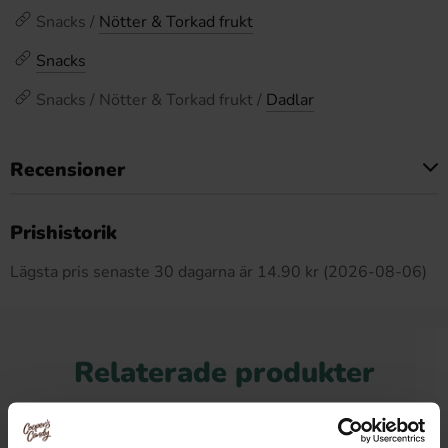
Snacks /
Nötter & Torkad frukt
Snacks
Snacks / Nötter & Torkad frukt /
Dadlar
Recensioner
Produkten har inga recensioner
Prishistorik
Lägsta pris senaste 30 dagarna är 14.90 kr (2026-08-06)
Relaterade produkter