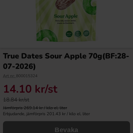
True Dates Sour Apple 70g(BF:28-
07-2026)
Art nr:
800015324
14.10 kr
/st
18.84 kr/st
Jämförpris 269.14 kr / kilo el. liter
Erbjudande, jämförpris 201.43 kr / kilo el. liter
Bevaka