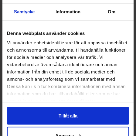
Samtycke
Information
Om
Denna webbplats använder cookies
Vi använder enhetsidentifierare för att anpassa innehållet
och annonserna till användarna, tillhandahålla funktioner
för sociala medier och analysera vår trafik. Vi
vidarebefordrar även sådana identifierare och annan
information från din enhet till de sociala medier och
Green Star Dates Sour Pineapple 90g
Dave & Jons Dadlar
annons- och analysföretag som vi samarbetar med.
125
Dessa kan i sin tur kombinera informationen med annan
18.84 kr
22.62
information som du har tillhandahållit eller som de har
samlat in när du har använt deras tjänster.
Köp
Kö
Tillåt alla
Anpassa