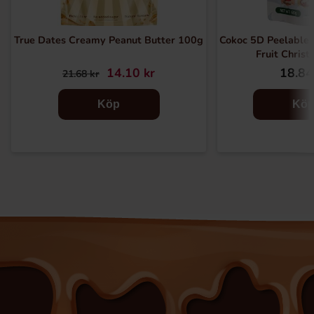
True Dates Creamy Peanut Butter 100g
Cokoc 5D Peelable
Fruit Chris
14.10 kr
18.84
21.68 kr
Köp
Kö