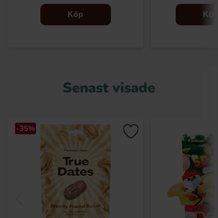
Köp
Kö
Senast visade
-35%