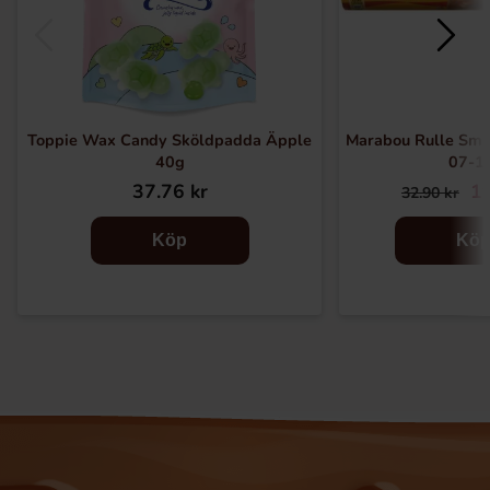
Toppie Wax Candy Sköldpadda Äpple
Marabou Rulle Smi
40g
07-1
37.76 kr
19
32.90 kr
Köp
Kö