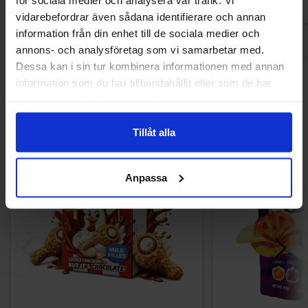
vidarebefordrar även sådana identifierare och annan
information från din enhet till de sociala medier och
annons- och analysföretag som vi samarbetar med.
Dessa kan i sin tur kombinera informationen med annan
information som du har tillhandahållit eller som de har
Andra gillade
samlat in när du har använt deras tjänster.
Tillåt alla
-30%
-50%
Anpassa