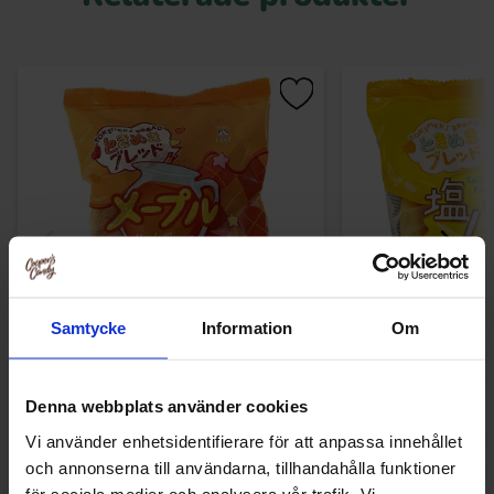
Samtycke
Information
Om
Tokimeki Bread Maple Flavor 70g
Tokimeki Bread Sal
70g
33.03 kr
33.03
Denna webbplats använder cookies
Vi använder enhetsidentifierare för att anpassa innehållet
Köp
Kö
och annonserna till användarna, tillhandahålla funktioner
för sociala medier och analysera vår trafik. Vi