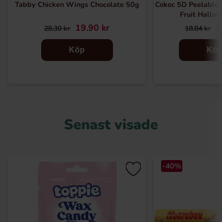
Tabby Chicken Wings Chocolate 50g
Cokoc 5D Peelable
Fruit Hallo
19.90 kr
9
28.30 kr
18.84 kr
Köp
Kö
Senast visade
-40%