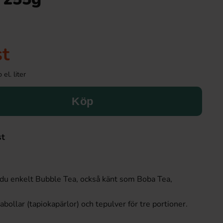
st
el. liter
Köp
st
r du enkelt Bubble Tea, också känt som Boba Tea,
bollar (tapiokapärlor) och tepulver för tre portioner.