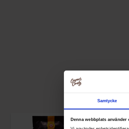
Samtycke
-36%
Denna webbplats använder 
Vi använder enhetsidentifierar