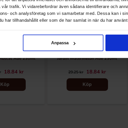
vår trafik. Vi vidarebefordrar även sådana identifierare och anna
nnons- och analysföretag som vi samarbetar med. Dessa kan i sin
har tillhandahållit eller som de har samlat in när du har använt 
Anpassa
 Muscat Ade 230ml
Jardin Watermelon Ade 230ml
18.84 kr
18.84 kr
r
29.25 kr
Köp
Köp