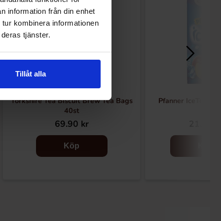
n information från din enhet
 tur kombinera informationen
deras tjänster.
Tillåt alla
Yorkshire Tea Biscuit Brew Tea Bags
Pfanner IceTea - P
40st
69.90 kr
21.68 k
Köp
Köp