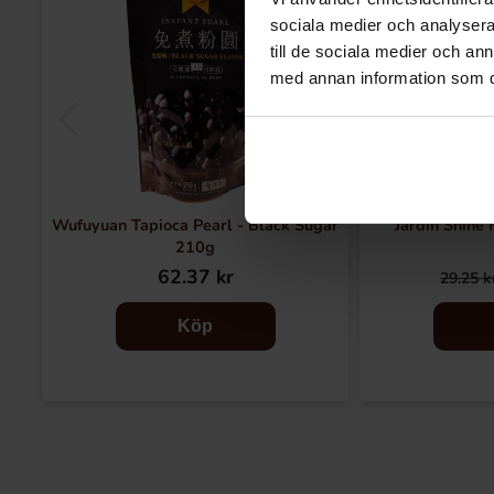
sociala medier och analysera 
till de sociala medier och a
med annan information som du 
Wufuyuan Tapioca Pearl - Black Sugar
Jardin Shine
210g
62.37 kr
29.25 k
Köp