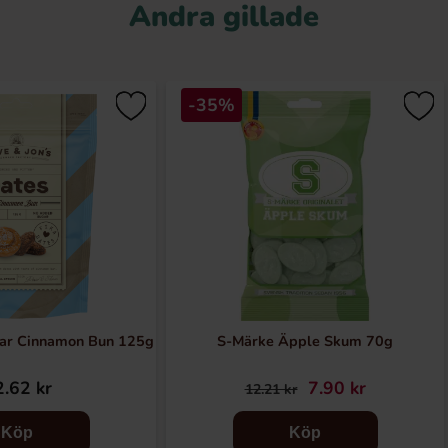
Andra gillade
-35%
lar Cinnamon Bun 125g
S-Märke Äpple Skum 70g
.62 kr
7.90 kr
12.21 kr
Köp
Köp