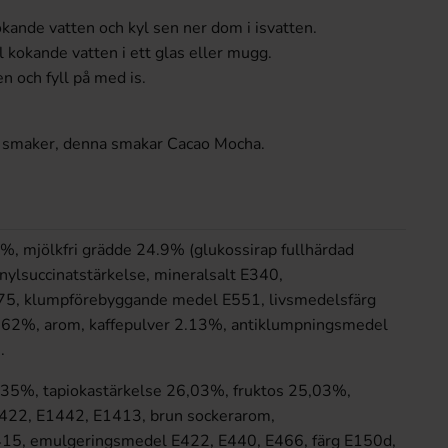
kande vatten och kyl sen ner dom i isvatten.
 kokande vatten i ett glas eller mugg.
en och fyll på med is.
lika smaker, denna smakar Cacao Mocha.
, mjölkfri grädde 24.9% (glukossirap fullhärdad
nylsuccinatstärkelse, mineralsalt E340,
5, klumpförebyggande medel E551, livsmedelsfärg
.62%, arom, kaffepulver 2.13%, antiklumpningsmedel
.
n 35%, tapiokastärkelse 26,03%, fruktos 25,03%,
1422, E1442, E1413, brun sockerarom,
415, emulgeringsmedel E422, E440, E466, färg E150d,