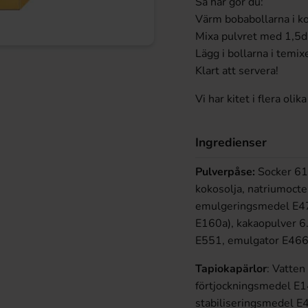
Så här gör du:
Värm bobabollarna i ko
Mixa pulvret med 1,5dl
Lägg i bollarna i temix
Klart att servera!
Vi har kitet i flera o
Ingredienser
Pulverpåse:
Socker 61%
kokosolja, natriumocte
emulgeringsmedel E47
E160a), kakaopulver 6
E551, emulgator E466
Tapiokapärlor
: Vatte
förtjockningsmedel E
stabiliseringsmedel E