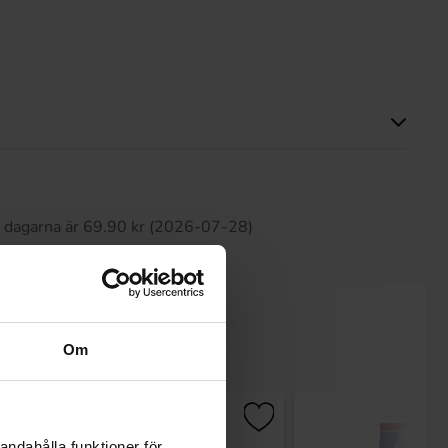
Produkten har inga recensioner
0 dagarna är 69.90 kr (2026-07-28)
Om
andahålla funktioner för