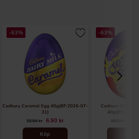
-63%
-63%
Cadbury Caramel Egg 40g(BF:2026-07-
Cadbury Creme E
31)
40g(BF:2026-
6.90 kr
6.9
18.84 kr
18.84 kr
Köp
Köp