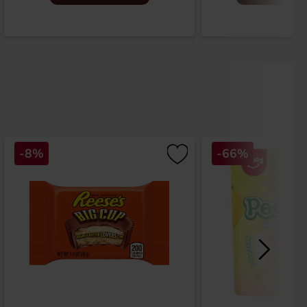
-8%
-66%