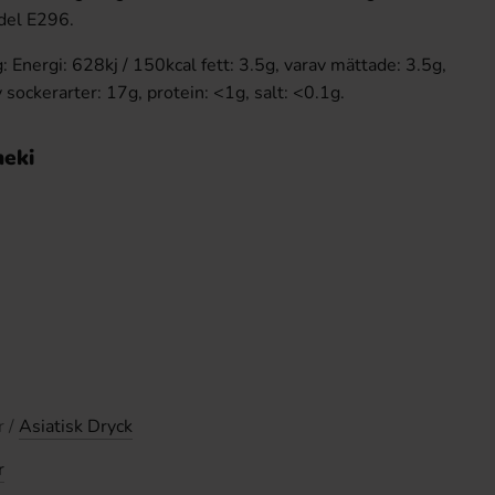
del E296.
 Energi: 628kj / 150kcal fett: 3.5g, varav mättade: 3.5g,
 sockerarter: 17g, protein: <1g, salt: <0.1g.
meki
r /
Asiatisk Dryck
r