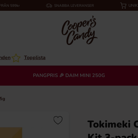
UNI
 FRÅN 599kr
SNABBA LEVERANSER
nden
Topplista
PANGPRIS 🎉 DAIM MINI 250G
55g
Tokimeki 
Kit 3-pac