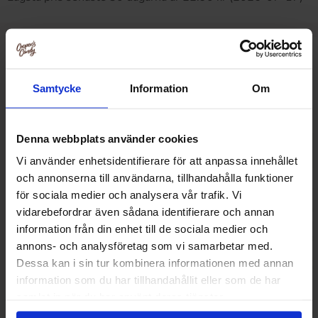
Relaterade produkter
Samtycke
Information
Om
Denna webbplats använder cookies
Vi använder enhetsidentifierare för att anpassa innehållet
och annonserna till användarna, tillhandahålla funktioner
för sociala medier och analysera vår trafik. Vi
vidarebefordrar även sådana identifierare och annan
information från din enhet till de sociala medier och
annons- och analysföretag som vi samarbetar med.
Dessa kan i sin tur kombinera informationen med annan
information som du har tillhandahållit eller som de har
samlat in när du har använt deras tjänster.
Tokimeki Biscuit Stick - Yoghurt Flavour
Tokimeki Biscuit 
40g
Flavour