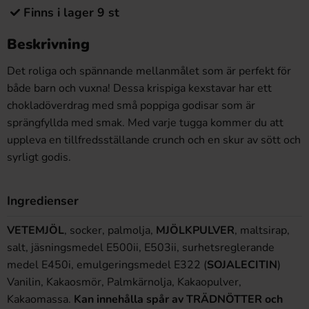
Finns i lager 9 st
Beskrivning
Det roliga och spännande mellanmålet som är perfekt för
både barn och vuxna! Dessa krispiga kexstavar har ett
chokladöverdrag med små poppiga godisar som är
sprängfyllda med smak. Med varje tugga kommer du att
uppleva en tillfredsställande crunch och en skur av sött och
syrligt godis.
Ingredienser
VETEMJÖL
, socker, palmolja,
MJÖLKPULVER
, maltsirap,
salt, jäsningsmedel E500ii, E503ii, surhetsreglerande
medel E450i, emulgeringsmedel E322 (
SOJALECITIN
)
Vanilin, Kakaosmör, Palmkärnolja, Kakaopulver,
Kakaomassa.
Kan innehålla spår av TRÄDNÖTTER och