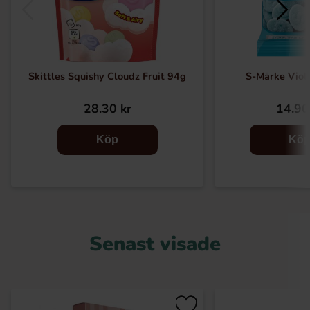
Skittles Squishy Cloudz Fruit 94g
S-Märke Vio
28.30 kr
14.90
Köp
Kö
Senast visade