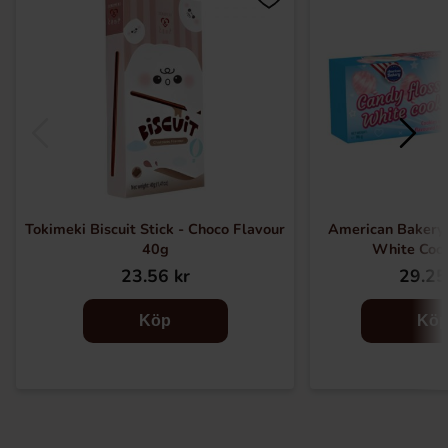
Tokimeki Biscuit Stick - Choco Flavour
American Bakery 
40g
White Coo
23.56 kr
29.25
Köp
Kö