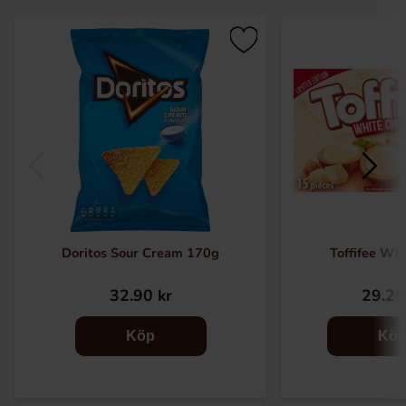
Doritos Sour Cream 170g
Toffifee Wh
32.90 kr
29.25
Köp
Kö