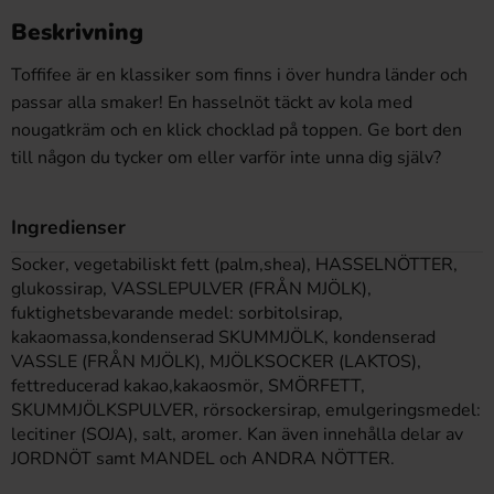
Beskrivning
Toffifee är en klassiker som finns i över hundra länder och
passar alla smaker! En hasselnöt täckt av kola med
nougatkräm och en klick chocklad på toppen. Ge bort den
till någon du tycker om eller varför inte unna dig själv?
Ingredienser
Socker, vegetabiliskt fett (palm,shea), HASSELNÖTTER,
glukossirap, VASSLEPULVER (FRÅN MJÖLK),
fuktighetsbevarande medel: sorbitolsirap,
kakaomassa,kondenserad SKUMMJÖLK, kondenserad
VASSLE (FRÅN MJÖLK), MJÖLKSOCKER (LAKTOS),
fettreducerad kakao,kakaosmör, SMÖRFETT,
SKUMMJÖLKSPULVER, rörsockersirap, emulgeringsmedel:
lecitiner (SOJA), salt, aromer. Kan även innehålla delar av
JORDNÖT samt MANDEL och ANDRA NÖTTER.