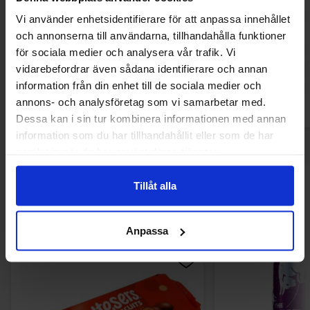
Riesen Dark Toffee 150g
Roshen Milky Spla
Vi använder enhetsidentifierare för att anpassa innehållet
och annonserna till användarna, tillhandahålla funktioner
27.35 kr
28.30
för sociala medier och analysera vår trafik. Vi
vidarebefordrar även sådana identifierare och annan
Köp
Kö
information från din enhet till de sociala medier och
annons- och analysföretag som vi samarbetar med.
Dessa kan i sin tur kombinera informationen med annan
information som du har tillhandahållit eller som de har
samlat in när du har använt deras tjänster.
Tillåt alla
Andra gillade
Anpassa