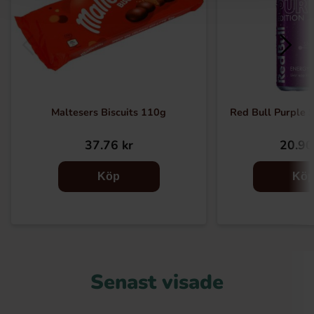
Maltesers Biscuits 110g
Red Bull Purple 
37.76 kr
20.90
Köp
Kö
Senast visade