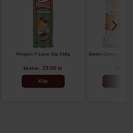
Pringles 7-Layer Dip 158g
Gently Cooked Snacks
29.90 kr
18.90 k
66.15 kr
Köp
Köp