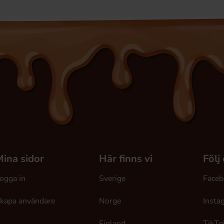
ina sidor
Här finns vi
Följ
ogga in
Sverige
Faceb
kapa användare
Norge
Insta
Finland
TikTo