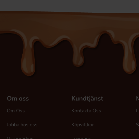
Om oss
Kundtjänst
M
Om Oss
Kontakta Oss
L
Jobba hos oss
Köpvillkor
S
Varumärken
Leverans