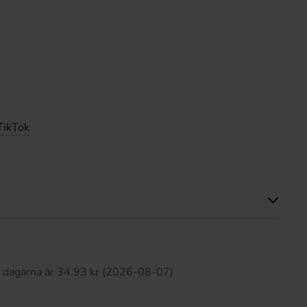
TikTok
Produkten har inga recensioner
0 dagarna är 34.93 kr (2026-08-07)