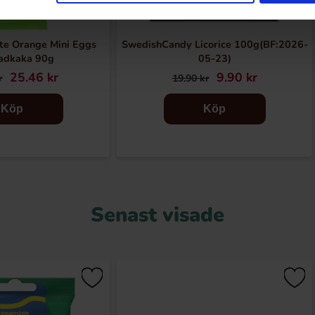
te Orange Mini Eggs
SwedishCandy Licorice 100g(BF:2026-
adkaka 90g
05-23)
25.46 kr
9.90 kr
r
19.90 kr
Köp
Köp
Senast visade