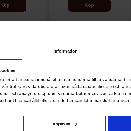
Köp
Köp
Information
Andra gillade
cookies
-50%
e för att anpassa innehållet och annonserna till användarna, tillh
vår trafik. Vi vidarebefordrar även sådana identifierare och anna
nnons- och analysföretag som vi samarbetar med. Dessa kan i sin
har tillhandahållit eller som de har samlat in när du har använt 
Anpassa