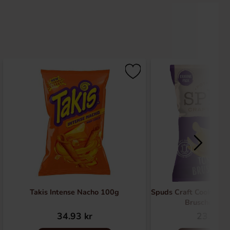
Takis Intense Nacho 100g
Spuds Craft Cooked C
Bruschetta 
34.93 kr
23.90 k