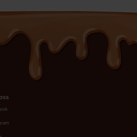
 oss
ook
gram
k