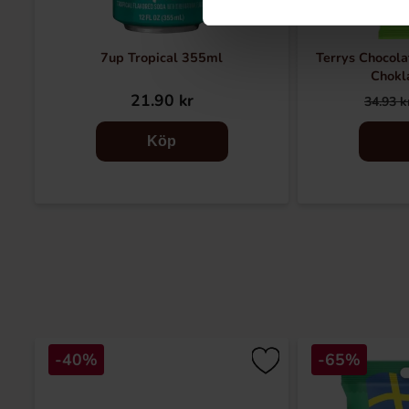
7up Tropical 355ml
Terrys Chocola
Chokl
21.90 kr
34.93 k
Köp
-40%
-65%