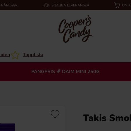
UNI
 FRÅN 599kr
SNABBA LEVERANSER
nden
Topplista
PANGPRIS 🎉 DAIM MINI 250G
Takis Smo