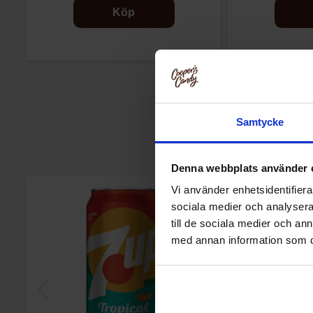
Köp
Samtycke
Denna webbplats använder 
-27%
Vi använder enhetsidentifierar
sociala medier och analysera 
till de sociala medier och a
med annan information som du 