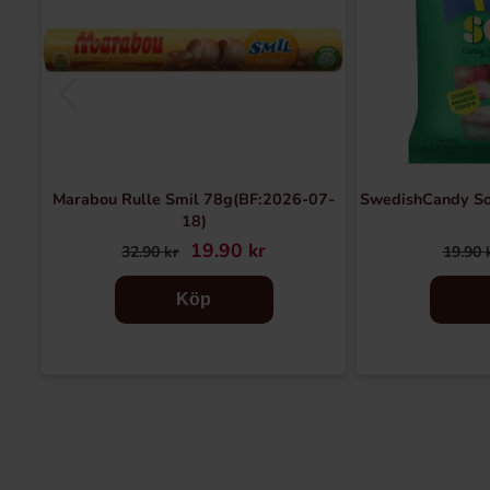
Marabou Rulle Smil 78g(BF:2026-07-
SwedishCandy So
18)
19.90 kr
32.90 kr
19.90 
Köp