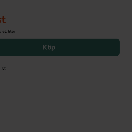
st
el. liter
Köp
 st