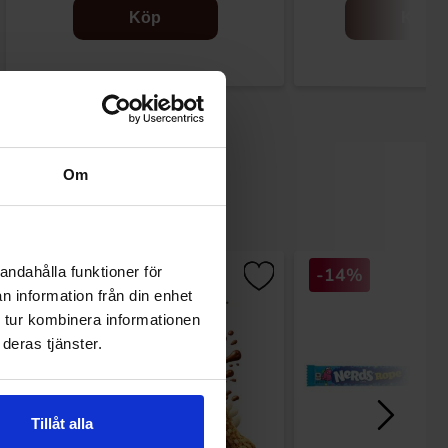
Köp
Köp
Om
-30%
-14%
andahålla funktioner för
n information från din enhet
 tur kombinera informationen
deras tjänster.
Tillåt alla