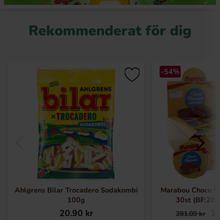
Rekommenderat för dig
-54%
Ahlgrens Bilar Trocadero Sodakombi
Marabou Choco M
100g
30st (BF:20
20.90 kr
12
281.09 kr