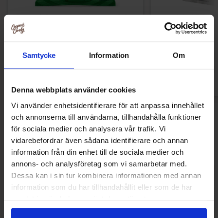
Ronny & Ragge Butt Crackers Chips
Arla Mjukgla
Doftgran 150g
32.90 kr
149.91
Samtycke
Information
Om
Köp
Kö
Denna webbplats använder cookies
Vi använder enhetsidentifierare för att anpassa innehållet
och annonserna till användarna, tillhandahålla funktioner
Nyheter
för sociala medier och analysera vår trafik. Vi
vidarebefordrar även sådana identifierare och annan
information från din enhet till de sociala medier och
annons- och analysföretag som vi samarbetar med.
Nyhet!
Nyhet!
Dessa kan i sin tur kombinera informationen med annan
information som du har tillhandahållit eller som de har
samlat in när du har använt deras tjänster.