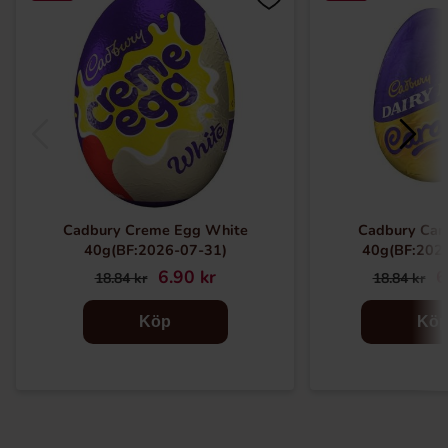
Cadbury Creme Egg White
Cadbury Car
40g(BF:2026-07-31)
40g(BF:202
6.90 kr
6
18.84 kr
18.84 kr
Köp
Kö