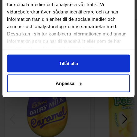
för sociala medier och analysera vår trafik. Vi
vidarebefordrar även sådana identifierare och annan
information från din enhet till de sociala medier och
annons- och analysföretag som vi samarbetar med.
Dessa kan i sin tur kombinera informationen med annan
information som du har tillhandahållit eller som de har
Andra gillade
samlat in när du har använt deras tjänster.
Tillåt alla
-63%
-66%
Anpassa