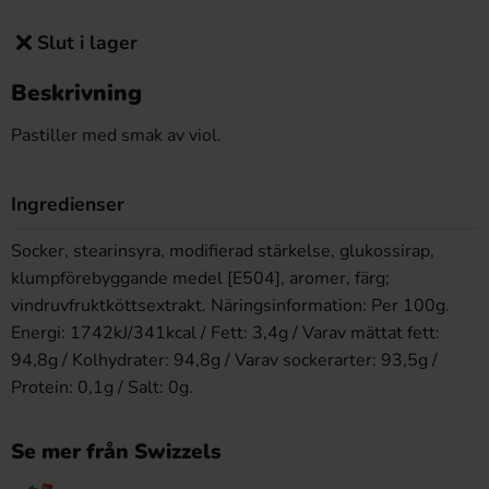
Slut i lager
Beskrivning
Pastiller med smak av viol.
Ingredienser
Socker, stearinsyra, modifierad stärkelse, glukossirap,
klumpförebyggande medel [E504], aromer, färg;
vindruvfruktköttsextrakt. Näringsinformation: Per 100g.
Energi: 1742kJ/341kcal / Fett: 3,4g / Varav mättat fett:
94,8g / Kolhydrater: 94,8g / Varav sockerarter: 93,5g /
Protein: 0,1g / Salt: 0g.
Se mer från Swizzels