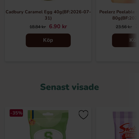
Cadbury Caramel Egg 40g(BF:2026-07-
Peelerz Peelable
31)
80g(BF:202
6.90 kr
7
18.84 kr
23.56 kr
Köp
Kö
Senast visade
-35%