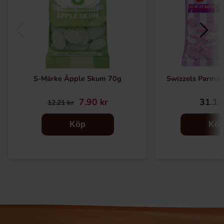
S-Märke Äpple Skum 70g
Swizzels Parma 
7.90 kr
31.13
12.21 kr
Köp
Kö