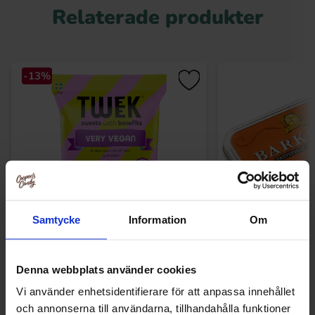
Relaterade produkter
-13%
Samtycke
Information
Om
Tweek Very Vegan 80g
Barkleys Mints 
Denna webbplats använder cookies
18.90 kr
28.30
21.68 kr
Vi använder enhetsidentifierare för att anpassa innehållet
och annonserna till användarna, tillhandahålla funktioner
Köp
Kö