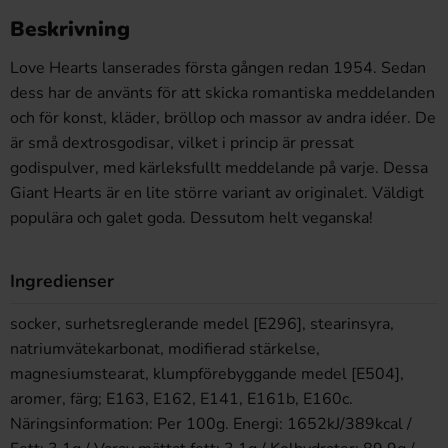
Beskrivning
Love Hearts lanserades första gången redan 1954. Sedan
dess har de använts för att skicka romantiska meddelanden
och för konst, kläder, bröllop och massor av andra idéer.
De
är små dextrosgodisar, vilket i princip är pressat
godispulver, med kärleksfullt meddelande på varje. Dessa
Giant Hearts är en lite större variant av originalet. Väldigt
populära och galet goda. Dessutom helt veganska!
Ingredienser
socker, surhetsreglerande medel [E296], stearinsyra,
natriumvätekarbonat, modifierad stärkelse,
magnesiumstearat, klumpförebyggande medel [E504],
aromer, färg; E163, E162, E141, E161b, E160c.
Näringsinformation: Per 100g. Energi: 1652kJ/389kcal /