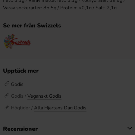
Fett: 3,1g / Varav mättat fett: 3,1g / Kolhydrater: 89,9g /
Varav sockerarter: 85,5g / Protein: <0,1g / Salt: 2,1g.
Se mer från Swizzels
Upptäck mer
Godis
Godis /
Veganskt Godis
Högtider /
Alla Hjärtans Dag Godis
Recensioner