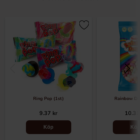
Ring Pop (1st)
Rainbow Dr
9.37 kr
10.31
Köp
Kö