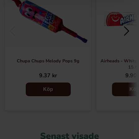
Chupa Chups Melody Pops 9g
Airheads - White 
15.6
9.37 kr
9.90 
Köp
Kö
Senast visade