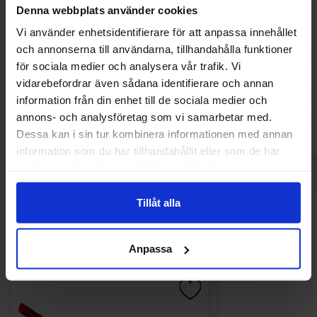
Denna webbplats använder cookies
Vi använder enhetsidentifierare för att anpassa innehållet
Swizzels Original Love Hearts 127g
DulcePlus Sugar
och annonserna till användarna, tillhandahålla funktioner
Twist Hea
för sociala medier och analysera vår trafik. Vi
28.30 kr
113.47
vidarebefordrar även sådana identifierare och annan
information från din enhet till de sociala medier och
Köp
Kö
annons- och analysföretag som vi samarbetar med.
Dessa kan i sin tur kombinera informationen med annan
information som du har tillhandahållit eller som de har
samlat in när du har använt deras tjänster.
Tillåt alla
Andra gillade
Anpassa