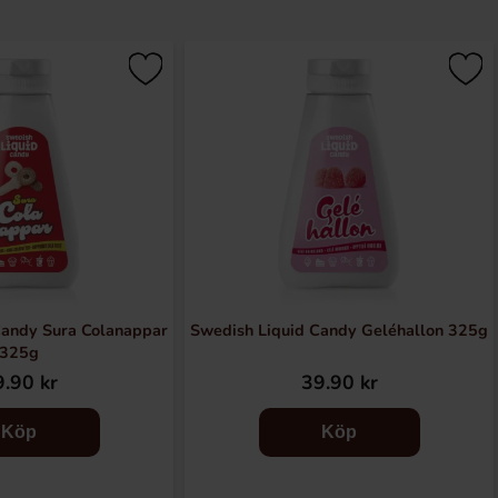
Candy Sura Colanappar
Swedish Liquid Candy Geléhallon 325g
325g
.90 kr
39.90 kr
Köp
Köp