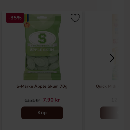
-35%
S-Märke Äpple Skum 70g
Quick Milk - Vani
7.90 kr
12.90 k
12.21 kr
Köp
Köp