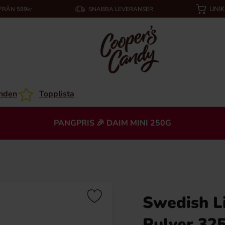
UNI
 FRÅN 599kr
SNABBA LEVERANSER
nden
Topplista
PANGPRIS 🎉 DAIM MINI 250G
Swedish L
Pulver 32