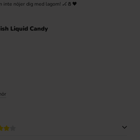
m inte nöjer dig med lagom! 🏒🧂🖤
ish Liquid Candy
hör