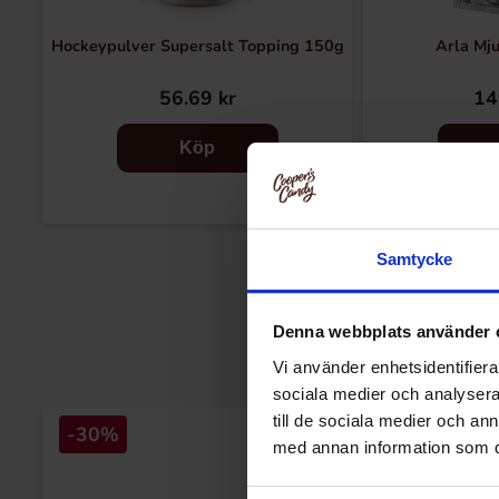
Hockeypulver Supersalt Topping 150g
Arla Mj
56.69 kr
14
Köp
Samtycke
Denna webbplats använder 
Vi använder enhetsidentifierar
sociala medier och analysera 
till de sociala medier och a
-30%
med annan information som du 