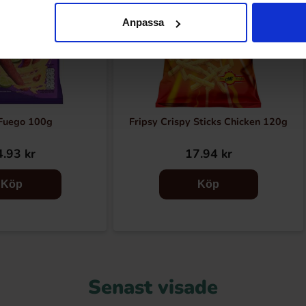
Anpassa
 Fuego 100g
Fripsy Crispy Sticks Chicken 120g
.93 kr
17.94 kr
Köp
Köp
Senast visade