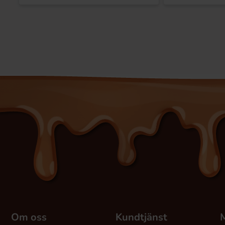
Om oss
Kundtjänst
M