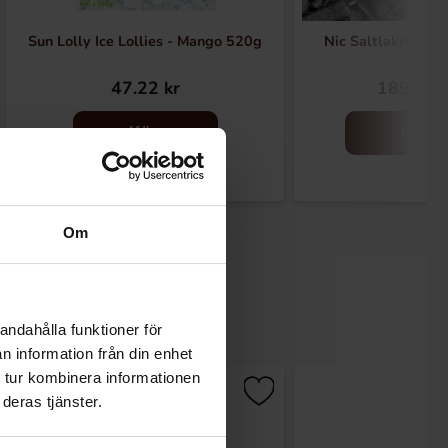
Sun Lolly Ice Lollies - Mango 520g
Nic Saltlakrits F
47.22 kr
189.19 
Köp
Köp
Om
andahålla funktioner för
n information från din enhet
 tur kombinera informationen
deras tjänster.