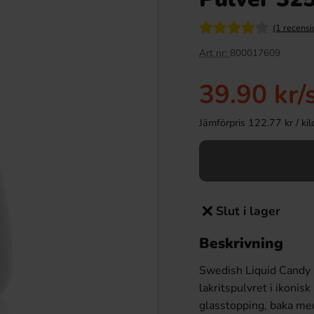
(1 recensi
Art nr:
800017609
39.90 kr
/
Jämförpris 122.77 kr / kilo 
Slut i lager
Beskrivning
Swedish Liquid Candy H
lakritspulvret i ikonis
glasstopping, baka med