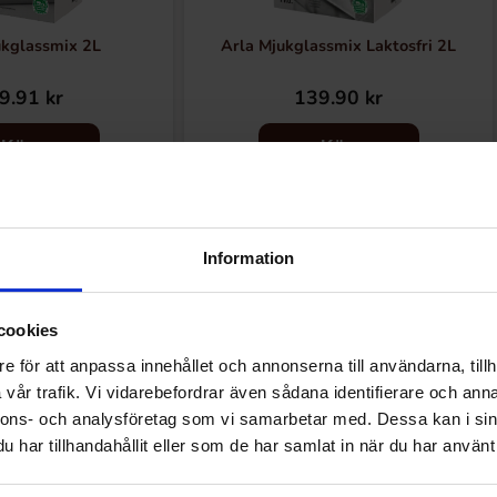
ukglassmix 2L
Arla Mjukglassmix Laktosfri 2L
9.91 kr
139.90 kr
Köp
Köp
Information
Andra gillade
cookies
e för att anpassa innehållet och annonserna till användarna, tillh
vår trafik. Vi vidarebefordrar även sådana identifierare och anna
nnons- och analysföretag som vi samarbetar med. Dessa kan i sin
har tillhandahållit eller som de har samlat in när du har använt 