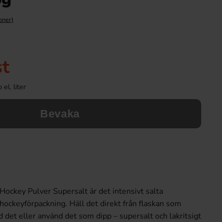
oner)
st
el. liter
Bevaka
ockey Pulver Supersalt är det intensivt salta
k hockeyförpackning. Häll det direkt från flaskan som
 det eller använd det som dipp – supersalt och lakritsigt