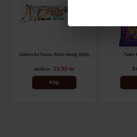
Dolcevita Swiss Rolls Vanilj 300g
Takis
19.90 kr
34
28.30 kr
Köp