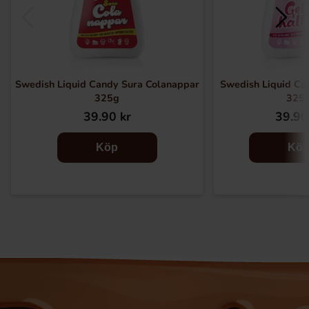
Swedish Liquid Candy Sura Colanappar
Swedish Liquid Ca
325g
325
39.90 kr
39.90
Köp
Kö