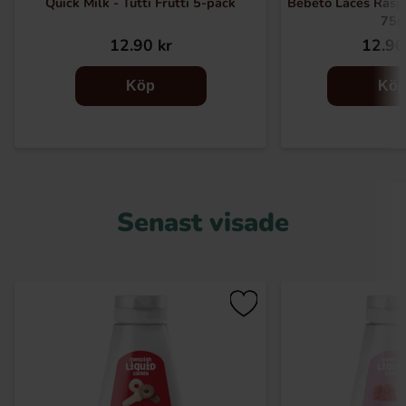
Quick Milk - Tutti Frutti 5-pack
Bebeto Laces Rasp
75g
12.90 kr
12.90
Köp
Kö
Senast visade