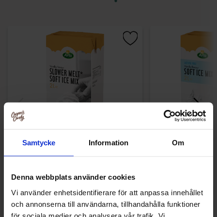
Samtycke
Information
Om
Arla Mjukglassmix 2L
Arla Mjukglassmix
149.91 kr
139.90
Denna webbplats använder cookies
Vi använder enhetsidentifierare för att anpassa innehållet
Köp
Kö
och annonserna till användarna, tillhandahålla funktioner
för sociala medier och analysera vår trafik. Vi