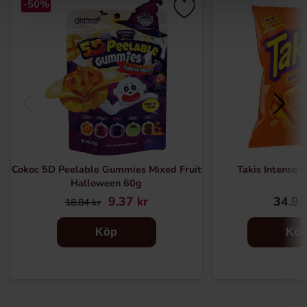
-50%
Cokoc 5D Peelable Gummies Mixed Fruit
Takis Intense 
Halloween 60g
9.37 kr
34.93
18.84 kr
Köp
Kö