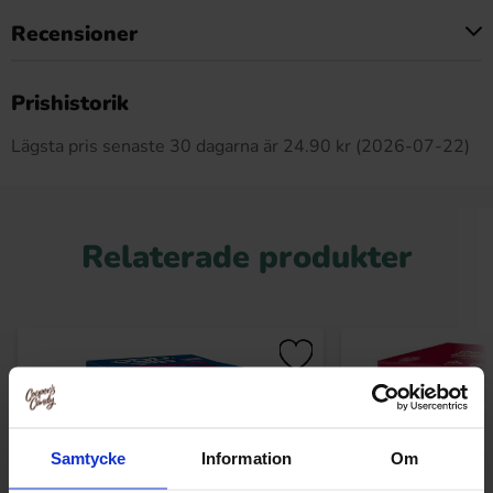
Recensioner
Produkten har inga recensioner
Prishistorik
Lägsta pris senaste 30 dagarna är 24.90 kr (2026-07-22)
Relaterade produkter
Samtycke
Information
Om