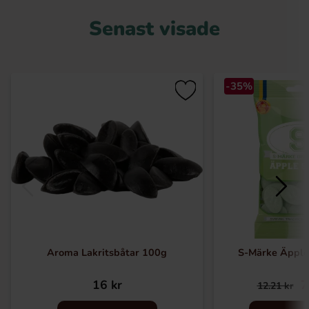
Senast visade
-35%
Aroma Lakritsbåtar 100g
S-Märke Äppl
16 kr
7
12.21 kr