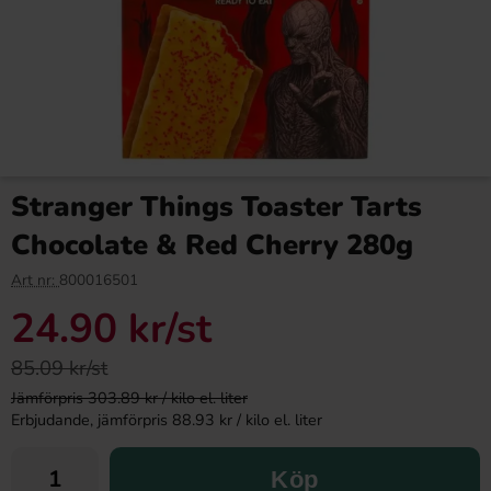
Stranger Things Toaster Tarts
Chocolate & Red Cherry 280g
Art nr:
800016501
24.90 kr
/st
85.09 kr/st
Jämförpris 303.89 kr / kilo el. liter
Erbjudande, jämförpris 88.93 kr / kilo el. liter
Köp