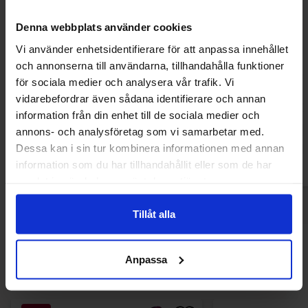
Denna webbplats använder cookies
Vi använder enhetsidentifierare för att anpassa innehållet
och annonserna till användarna, tillhandahålla funktioner
Kelloggs Pop-Tarts Frosted Cherry 384g
Toast'em Frosted
för sociala medier och analysera vår trafik. Vi
vidarebefordrar även sådana identifierare och annan
79.90 kr
69.90
information från din enhet till de sociala medier och
annons- och analysföretag som vi samarbetar med.
Köp
Kö
Dessa kan i sin tur kombinera informationen med annan
information som du har tillhandahållit eller som de har
samlat in när du har använt deras tjänster.
Tillåt alla
Andra gillade
Anpassa