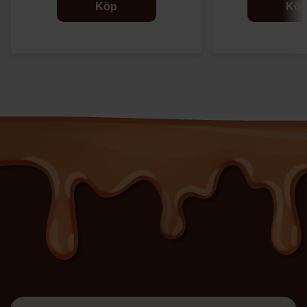
Köp
Kö