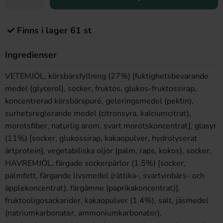
Finns i lager 61 st
Ingredienser
VETEMJÖL, körsbärsfyllning (27%) [fuktighetsbevarande
medel (glycerol), socker, fruktos, glukos-fruktossirap,
koncentrerad körsbärspuré, geleringsmedel (pektin),
surhetsreglerande medel (citronsyra, kalciumcitrat),
morotsfiber, naturlig arom, svart morotskoncentrat], glasyr
(11%) [socker, glukossirap, kakaopulver, hydrolyserat
ärtprotein], vegetabiliska oljor (palm, raps, kokos), socker,
HAVREMJÖL, färgade sockerpärlor (1.5%) [socker,
palmfett, färgande livsmedel (rättika-, svartvinbärs- och
äpplekoncentrat), färgämne (paprikakoncentrat)],
fruktooligosackarider, kakaopulver (1.4%), salt, jäsmedel
(natriumkarbonater, ammoniumkarbonater),