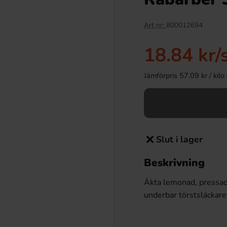
Art nr:
800012694
18.84 kr
/
Jämförpris 57.09 kr / kilo e
Slut i lager
Beskrivning
Äkta lemonad, pressad 
underbar törstsläckare t