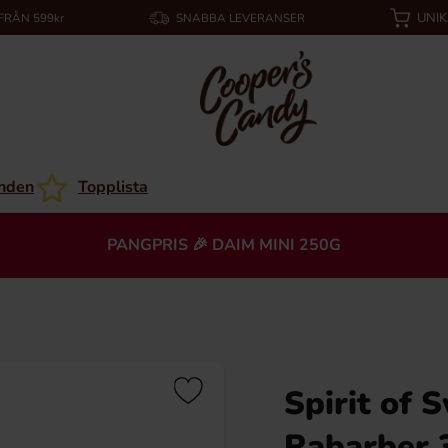
UNI
 FRÅN 599kr
SNABBA LEVERANSER
nden
Topplista
PANGPRIS 🎉 DAIM MINI 250G
Spirit of
Rabarber 