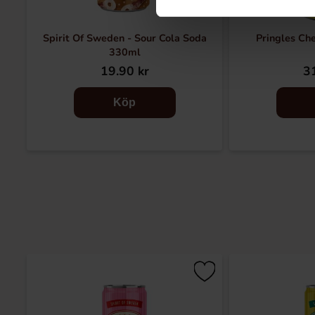
Spirit Of Sweden - Sour Cola Soda
Pringles Ch
330ml
19.90 kr
31
Köp