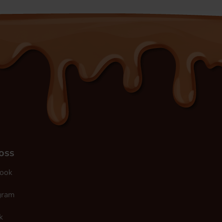
 oss
ook
gram
k