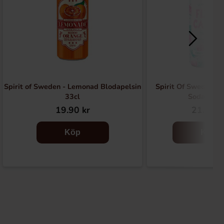
Spirit of Sweden - Lemonad Blodapelsin
Spirit Of Sweden - 
33cl
Soda 330
19.90 kr
21.68 k
Köp
Köp