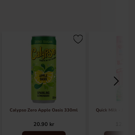
Calypso Zero Apple Oasis 330ml
Quick Milk - Jordg
20.90 kr
12.90 k