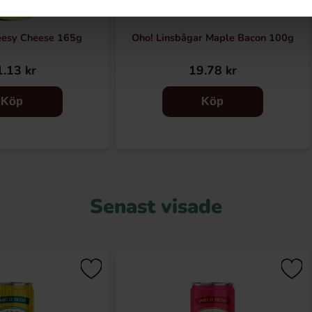
eesy Cheese 165g
Oho! Linsbågar Maple Bacon 100g
.13 kr
19.78 kr
Köp
Köp
Senast visade