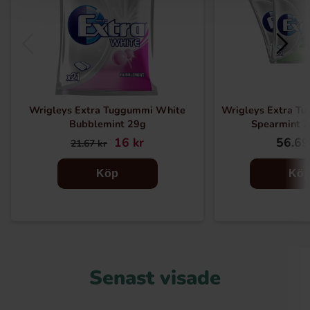
Wrigleys Extra Tuggummi White
Wrigleys Extra T
Bubblemint 29g
Spearmint 2
16 kr
56.69
21.67 kr
Köp
Kö
Senast visade