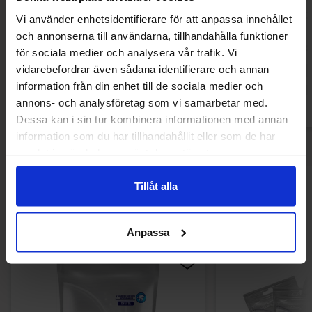
Reeses Dipped Pretzels 240g
Huligan Pretzel C
Vi använder enhetsidentifierare för att anpassa innehållet
Sauce 
och annonserna till användarna, tillhandahålla funktioner
75.62 kr
18.84
för sociala medier och analysera vår trafik. Vi
vidarebefordrar även sådana identifierare och annan
Köp
Kö
information från din enhet till de sociala medier och
annons- och analysföretag som vi samarbetar med.
Dessa kan i sin tur kombinera informationen med annan
information som du har tillhandahållit eller som de har
samlat in när du har använt deras tjänster.
Tillåt alla
Andra gillade
Anpassa
-26%