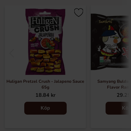
Huligan Pretzel Crush - Jalapeno Sauce
Samyang Buldak
65g
Flavor Ram
18.84 kr
29.25
Köp
Kö