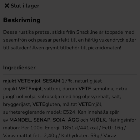
Slut i lager
Beskrivning
Dessa rustika pretzel sticks från Snackline är toppade med
sesamfrön och passar perfekt till en härlig vuxendryck eller
till salladen! Även grymt tillbehör till picknickmaten!
Ingredienser
mjukt VETEmjöl
,
SESAM
17%, naturlig jäst
(mjukt
VETEmjöl
, vatten), durum
VETE
semolina, extra
jungfruolivolja, solrosolja med hög oljesyrehalt, salt,
bryggerijäst,
VETE
gluten, mältat
VETE
mjöl,
surhetsreglerande medel: E524. Kan innehålla spår
av
MANDEL
,
SENAP
,
SOJA
,
ÄGG
och
MJÖLK
. Näringsinfor
mation: Per 100g. Energi: 1851kJ/441kcal / Fett: 16g /
Varav mättat fett: 2,40g / Kolhydrater: 59g / Varav