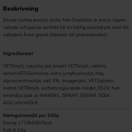
Beskrivning
Dessa rustika pretzel sticks från Snackline är precis lagom
saltade och passar perfekt till en härlig vuxendryck eller till
salladen! Även grymt tillbehör till picknickmaten!
Ingredienser
VETEmjöl, naturlig jäst (mjukt VETEmjöl, vatten),
durumVETESemolina, extra jungfruolivolja, hög
oljesyrasolrosolja, salt 3%, bryggerjäst, VETEgluten,
maltat VETEmjöl, surhetsreglerande medel: E524. Kan
innehålla spår av MANDEL, SENAP, SESAM, SOJA,
ÄGG och MJÖLK.
Näringsinnehåll per 100g
Energi 1719kJ/407kcal
Fett 8.10g