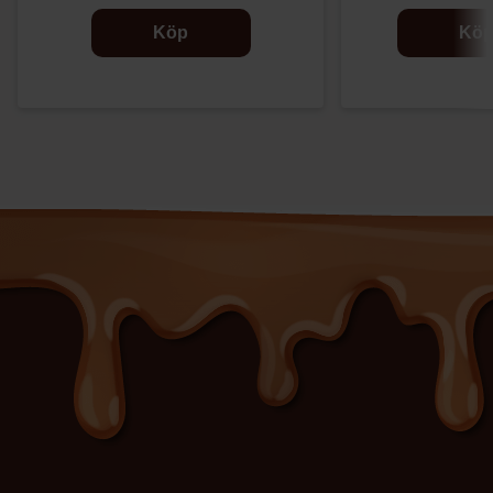
Köp
Kö