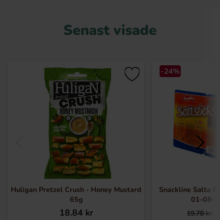
Senast visade
-24%
Huligan Pretzel Crush - Honey Mustard
Snackline Salta P
65g
01-08-2
18.84 kr
19.78 kr