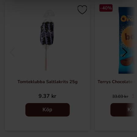
-40%
Tomteklubba Saltlakrits 25g
Terrys Chocolate 
9.37 kr
19
33.03 kr
Köp
Kö