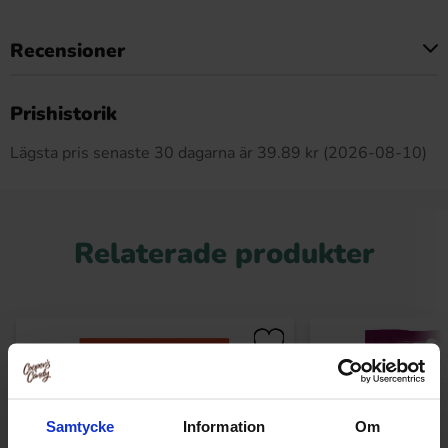
Recensioner
Produkten har inga recensioner
Prishistorik
Lägsta pris senaste 30 dagarna är 39.89 kr (2026-08-10)
Relaterade produkter
Samtycke
Information
Om