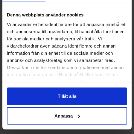
Denna webbplats använder cookies
Vi använder enhetsidentifierare för att anpassa innehållet
och annonserna till användarna, tillhandahålla funktioner
för sociala medier och analysera vår trafik. Vi
Reeses Dipped Pretzels 240g
Huligan Pretzel Cr
Sauce 
vidarebefordrar även sådana identifierare och annan
75.62 kr
18.84
information från din enhet till de sociala medier och
annons- och analysföretag som vi samarbetar med.
Köp
Kö
Dessa kan i sin tur kombinera informationen med annan
information som du har tillhandahållit eller som de har
samlat in när du har använt deras tjänster.
Tillåt alla
Andra gillade
Anpassa