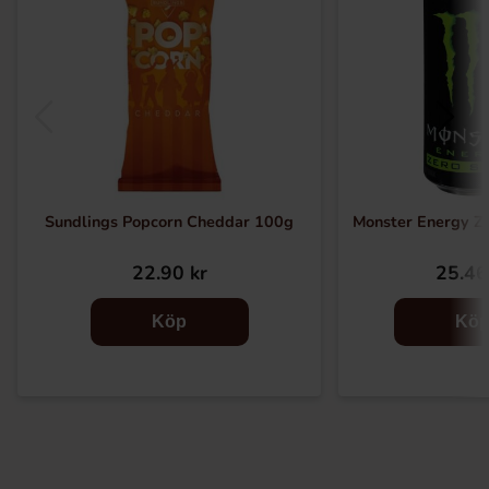
Sundlings Popcorn Cheddar 100g
Monster Energy Ze
22.90 kr
25.46
Köp
Kö