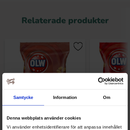
Relaterade produkter
Samtycke
Information
Om
OLW Torrostade Jordnötter 200g
OLW Chilinö
Denna webbplats använder cookies
Vi använder enhetsidentifierare för att anpassa innehållet
34.90 kr
36.90