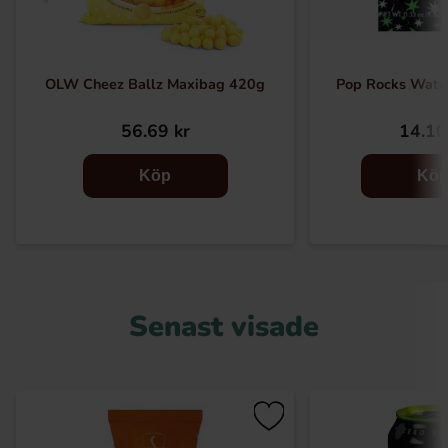
OLW Cheez Ballz Maxibag 420g
Pop Rocks Wate
56.69 kr
14.10
Köp
Kö
Senast visade