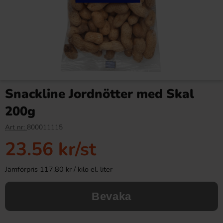
Snackline Jordnötter med Skal
200g
Art nr:
800011115
23.56 kr
/st
Jämförpris 117.80 kr / kilo el. liter
Bevaka