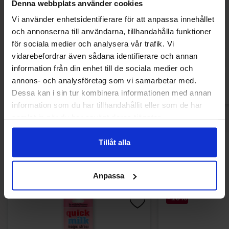
Denna webbplats använder cookies
Vi använder enhetsidentifierare för att anpassa innehållet
Sour Patch Kids Strawberry 130g
Dragster Supe
och annonserna till användarna, tillhandahålla funktioner
för sociala medier och analysera vår trafik. Vi
31.13 kr
12.90
vidarebefordrar även sådana identifierare och annan
information från din enhet till de sociala medier och
Köp
Kö
annons- och analysföretag som vi samarbetar med.
Dessa kan i sin tur kombinera informationen med annan
information som du har tillhandahållit eller som de har
samlat in när du har använt deras tjänster.
Tillåt alla
Andra gillade
Anpassa
-16%