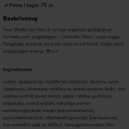
Finns i lager 75 st
Beskrivning
Sour Shades by Niko är syrliga veganska gelégodisar
formade som solglasögon – Ultimate Vibes i varje tugga.
Färgglada, pysande sura och med en söt finish. Godis med
solglasögon-energi. 😎🍬⚡
Ingredienser
socker, glukossirap, modifierad stärkelse, dextros, syror
(äppelsyra, citronsyra, mjölksyra), potatisprotein, frukt- och
växtkoncentrat (svart morot, äpple, rättika, gurkmeja,
sötpotatis, svarta vinbär), naturliga aromer,
surhetsreglerande medel (kalciumkarbonat),
spirulinakoncentrat, ytbehandlingsmedel (karnaubavax).
Kan innehålla spår av MJÖLK. Näringsinformation: Per