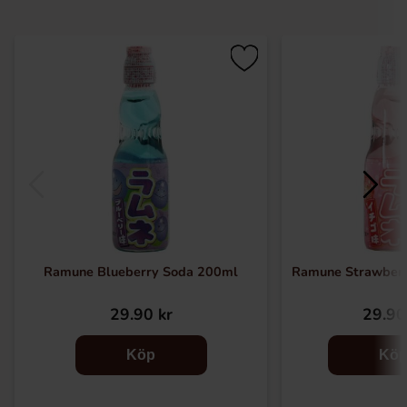
Ramune Blueberry Soda 200ml
Ramune Strawber
29.90 kr
29.90
Köp
Kö