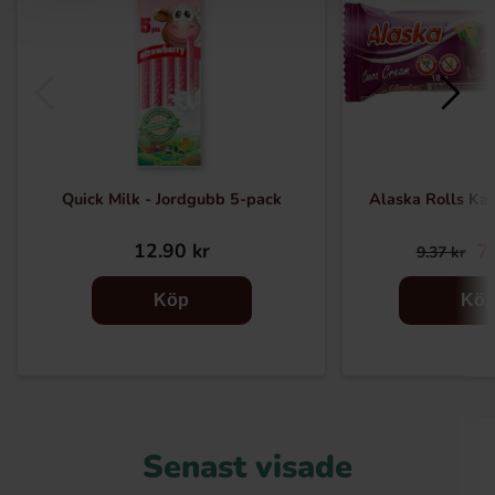
Quick Milk - Jordgubb 5-pack
Alaska Rolls K
12.90 kr
7
9.37 kr
Köp
Kö
Senast visade