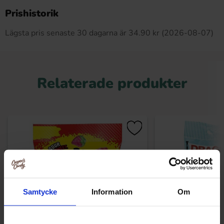
Produkten har inga recensioner
Prishistorik
Lägsta pris senaste 30 dagarna är 34.90 kr (2026-08-07)
Relaterade produkter
Samtycke
Information
Om