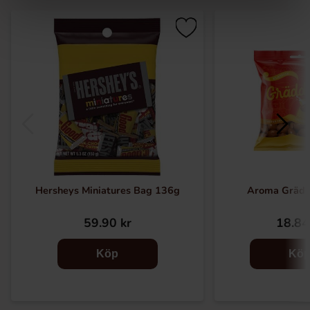
Hersheys Miniatures Bag 136g
Aroma Grädd
59.90 kr
18.84
Köp
Kö