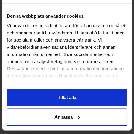
Denna webbplats använder cookies
Vi använder enhetsidentifierare för att anpassa innehållet
och annonserna till användarna, tillhandahålla funktioner
för sociala medier och analysera vår trafik. Vi
Servetter Barbie Fantasy 20-pack
Servetter Love Un
vidarebefordrar även sådana identifierare och annan
information från din enhet till de sociala medier och
19.50 kr
34.
39 kr
69 kr
annons- och analysföretag som vi samarbetar med.
Dessa kan i sin tur kombinera informationen med annan
Köp
Kö
information som du har tillhandahållit eller som de har
samlat in när du har använt deras tjänster.
Tillåt alla
Andra gillade
Anpassa