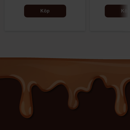
Köp
Kö