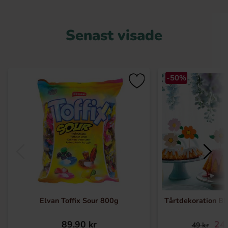
Senast visade
-50%
Elvan Toffix Sour 800g
Tårtdekoration B
89.90 kr
24.
49 kr