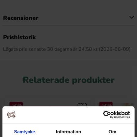
Recensioner
Produkten har inga recensioner
Prishistorik
Lägsta pris senaste 30 dagarna är 24.50 kr (2026-08-09)
Relaterade produkter
-50%
-50%
Samtycke
Information
Om