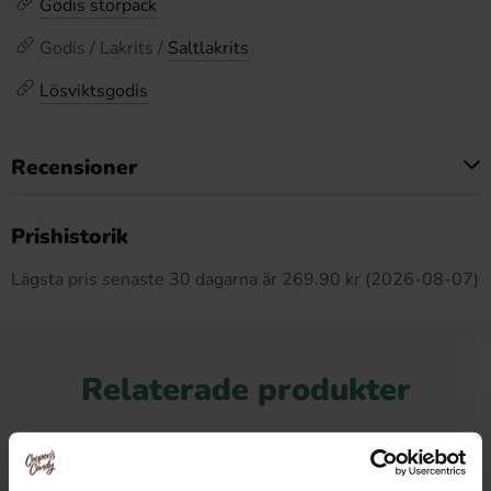
Godis storpack
Godis / Lakrits /
Saltlakrits
Lösviktsgodis
Recensioner
Produkten har inga recensioner
Prishistorik
Lägsta pris senaste 30 dagarna är 269.90 kr (2026-08-07)
Relaterade produkter
-9%