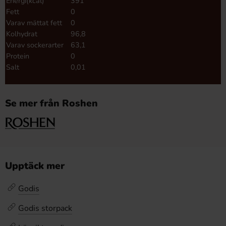
Energi(kcal)
391
Fett
0
Varav mättat fett
0
Kolhydrat
96,8
Varav sockerarter
63,1
Protein
0
Salt
0,01
Se mer från Roshen
Upptäck mer
Godis
Godis storpack