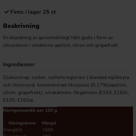
Finns i lager 25 st
Beskrivning
En blandning av genomskinligt hårt godis i form av
citrusskivor i smakerna apelsin, citron och grapefrukt.
Ingredienser
Glukossirap, socker, surhetsreglerare ( blandad mjölksyra
och citronsyra). koncentrerad citrusjuice (0,17%)(apelsin,
citron, grapefrukt), smakämnen, färgämnen (E163, E160c,
E100, E160a).
Näringsinnehåll per 100 g
Näringsämne
Mängd
Energi(kJ)
1660