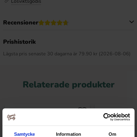
Lösviktsgodis
Recensioner
Produkten har inga recensioner
Prishistorik
Lägsta pris senaste 30 dagarna är 79.90 kr (2026-08-06)
Relaterade produkter
Samtycke
Information
Om