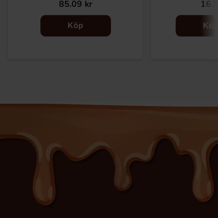
85.09 kr
16 k
Köp
Kö