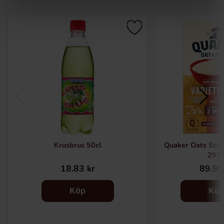
Krusbrus 50cl
Quaker Oats So S
297
18.83 kr
89.90
Köp
Kö