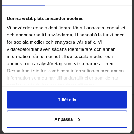
Denna webbplats använder cookies
Vi använder enhetsidentifierare för att anpassa innehållet
och annonserna till användarna, tillhandahålla funktioner
för sociala medier och analysera vår trafik. Vi
Mamba 1kg
Park Lane Lla
vidarebefordrar även sådana identifierare och annan
information från din enhet till de sociala medier och
113.47 kr
113.47
annons- och analysföretag som vi samarbetar med.
Dessa kan i sin tur kombinera informationen med annan
Köp
Kö
information som du har tillhandahållit eller som de har
samlat in när du har använt deras tjänster.
Tillåt alla
Anpassa
Andra gillade