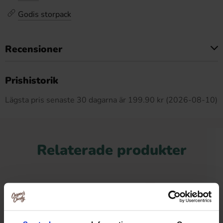
Godis storpack
Recensioner
Produkten har inga recensioner
Prishistorik
Lägsta pris senaste 30 dagarna är 199.90 kr (2026-08-10)
Relaterade produkter