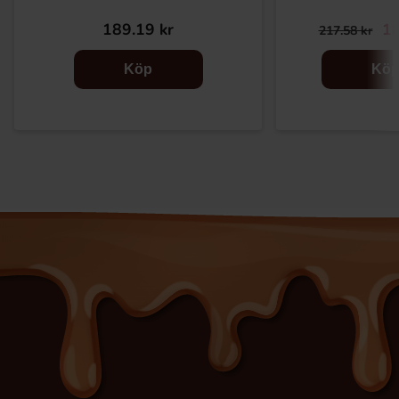
189.19 kr
18
217.58 kr
Köp
Kö