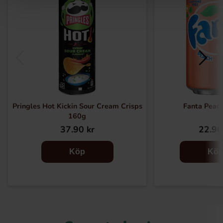
Pringles Hot Kickin Sour Cream Crisps
Fanta Peac
160g
37.90 kr
22.90
Köp
Kö