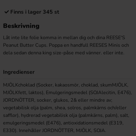
Finns i lager 345 st
Beskrivning
Låt inte lite folie komma in mellan dig och dina REESE'S
Peanut Butter Cups. Poppa en handfull REESES Minis och
dela sedan denna king size-påse med vänner. eller inte.
Ingredienser
MJÖLKchoklad (Socker, kakaosmör, choklad, skumMJÖLK,
MJÖLKfett, laktos), Emulgeringsmedel (SOJAlecitin, E476),
JORDNÖTTER, socker, glukos, 2& eller mindre av;
vegetabilisk olja (palm, shea, solros, palmkärns och/eller
safflor), hydrerad vegetabilisk olja (palmkärns, palm), salt,
emulgeringsmedel (E476), antioxidationsmedel (E319,
E330). Innehåller JORDNÖTTER, MJÖLK, SOJA.