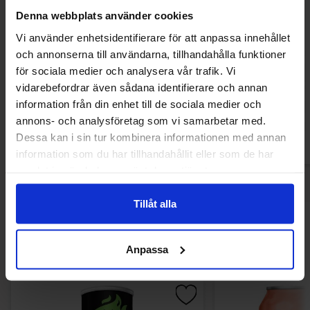
Denna webbplats använder cookies
Vi använder enhetsidentifierare för att anpassa innehållet
Reeses Pieces 43g
Reeses Peanut But
och annonserna till användarna, tillhandahålla funktioner
Chocolat
för sociala medier och analysera vår trafik. Vi
16.90 kr
47.22
vidarebefordrar även sådana identifierare och annan
information från din enhet till de sociala medier och
Köp
Kö
annons- och analysföretag som vi samarbetar med.
Dessa kan i sin tur kombinera informationen med annan
information som du har tillhandahållit eller som de har
samlat in när du har använt deras tjänster.
Tillåt alla
Andra gillade
Anpassa