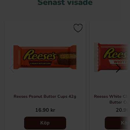
Senast visade
Reeses Peanut Butter Cups 42g
Reeses White Cho
Butter Cu
16.90 kr
20.90
Köp
Kö