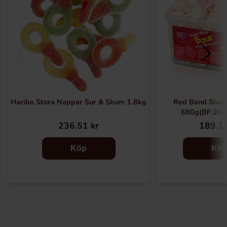
Haribo Stora Nappar Sur & Skum 1.8kg
Red Band Sour
680g(BF:202
236.51 kr
189.19
Köp
Kö