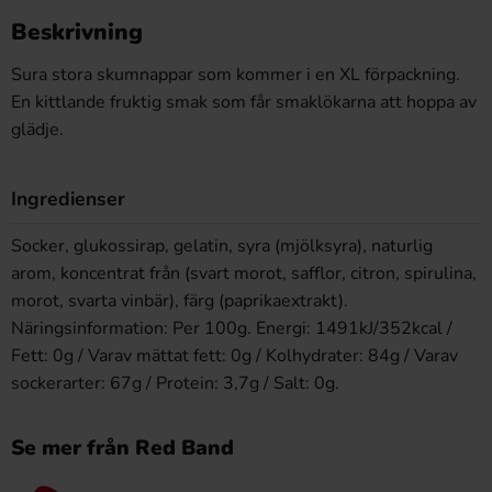
Beskrivning
Sura stora skumnappar som kommer i en XL förpackning.
En kittlande fruktig smak som får smaklökarna att hoppa av
glädje.
Ingredienser
Socker, glukossirap, gelatin, syra (mjölksyra), naturlig
arom, koncentrat från (svart morot, safflor, citron, spirulina,
morot, svarta vinbär), färg (paprikaextrakt).
Näringsinformation: Per 100g. Energi: 1491kJ/352kcal /
Fett: 0g / Varav mättat fett: 0g / Kolhydrater: 84g / Varav
sockerarter: 67g / Protein: 3,7g / Salt: 0g.
Se mer från Red Band