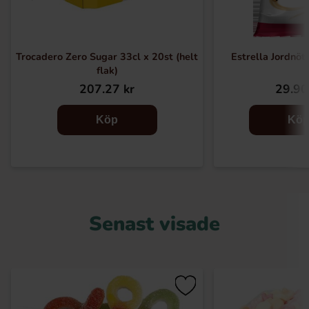
Trocadero Zero Sugar 33cl x 20st (helt
Estrella Jordnöt
flak)
207.27 kr
29.90
Köp
Kö
Senast visade