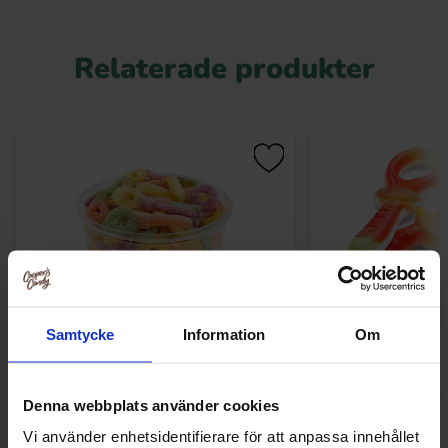
Relaterade produkter
Samtycke
Information
Om
Red Band Super Sura Nappar 1.2kg
Jättenappar Fruk
Denna webbplats använder cookies
Vi använder enhetsidentifierare för att anpassa innehållet
189.19 kr
236.51