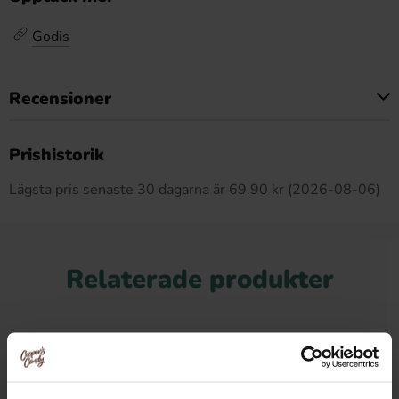
Godis
Recensioner
Produkten har inga recensioner
Prishistorik
Lägsta pris senaste 30 dagarna är 69.90 kr (2026-08-06)
Relaterade produkter
-31%