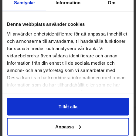
Samtycke
Information
Om
Denna webbplats använder cookies
Vi använder enhetsidentifierare för att anpassa innehållet
och annonserna till användarna, tillhandahålla funktioner
för sociala medier och analysera vår trafik. Vi
vidarebefordrar även sådana identifierare och annan
Ferrero Rocher 4-Pack 50g(BF:2026-07-
Nestle Lion Ba
information från din enhet till de sociala medier och
31)
annons- och analysföretag som vi samarbetar med.
15 kr
12.21
21.68 kr
Dessa kan i sin tur kombinera informationen med annan
information som du har tillhandahållit eller som de har
Köp
Kö
samlat in när du har använt deras tjänster.
Tillåt alla
Anpassa