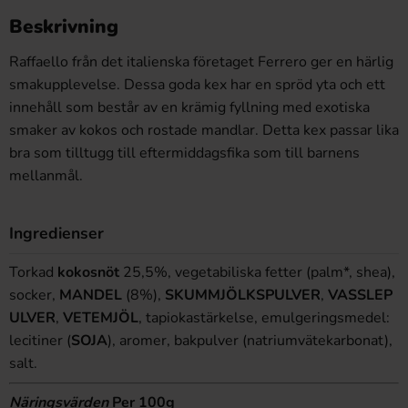
Beskrivning
Raffaello från det italienska företaget Ferrero ger en härlig
smakupplevelse. Dessa goda kex har en spröd yta och ett
innehåll som består av en krämig fyllning med exotiska
smaker av kokos och rostade mandlar. Detta kex passar lika
bra som tilltugg till eftermiddagsfika som till barnens
mellanmål.
Ingredienser
Torkad
kokosnöt
25,5%, vegetabiliska fetter (palm*, shea),
socker,
MANDEL
(8%),
SKUMMJÖLKSPULVER
,
VASSLEP
ULVER
,
VETEMJÖL
, tapiokastärkelse, emulgeringsmedel:
lecitiner (
SOJA
), aromer, bakpulver (natriumvätekarbonat),
salt.
Näringsvärden
Per 100g