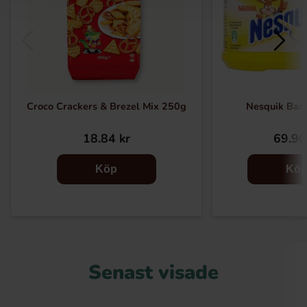
Croco Crackers & Brezel Mix 250g
Nesquik Ban
18.84 kr
69.90
Köp
Kö
Senast visade