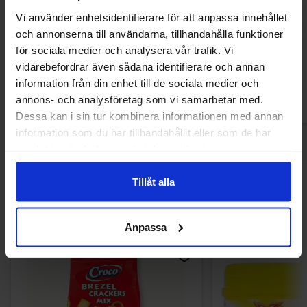
Quaker Oats So Simple Variety 297g
Betty Crocker OR
Vi använder enhetsidentifierare för att anpassa innehållet
385g(BF:202
och annonserna till användarna, tillhandahålla funktioner
89.90 kr
85.09
för sociala medier och analysera vår trafik. Vi
vidarebefordrar även sådana identifierare och annan
Köp
Kö
information från din enhet till de sociala medier och
annons- och analysföretag som vi samarbetar med.
Dessa kan i sin tur kombinera informationen med annan
information som du har tillhandahållit eller som de har
samlat in när du har använt deras tjänster.
Tillåt alla
Andra gillade
Anpassa