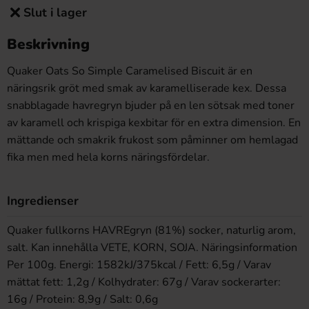
Slut i lager
Beskrivning
Quaker Oats So Simple Caramelised Biscuit är en
näringsrik gröt med smak av karamelliserade kex. Dessa
snabblagade havregryn bjuder på en len sötsak med toner
av karamell och krispiga kexbitar för en extra dimension. En
mättande och smakrik frukost som påminner om hemlagad
fika men med hela korns näringsfördelar.
Ingredienser
Quaker fullkorns HAVREgryn (81%) socker, naturlig arom,
salt. Kan innehålla VETE, KORN, SOJA. Näringsinformation
Per 100g. Energi: 1582kJ/375kcal / Fett: 6,5g / Varav
mättat fett: 1,2g / Kolhydrater: 67g / Varav sockerarter:
16g / Protein: 8,9g / Salt: 0,6g