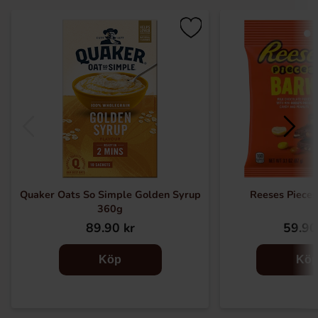
Quaker Oats So Simple Golden Syrup
Reeses Pieces
360g
89.90 kr
59.90
Köp
Kö