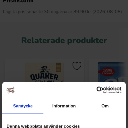
Prishistorik
Lägsta pris senaste 30 dagarna är 89.90 kr (2026-08-08)
Relaterade produkter
Samtycke
Information
Om
Denna webbplats använder cookies