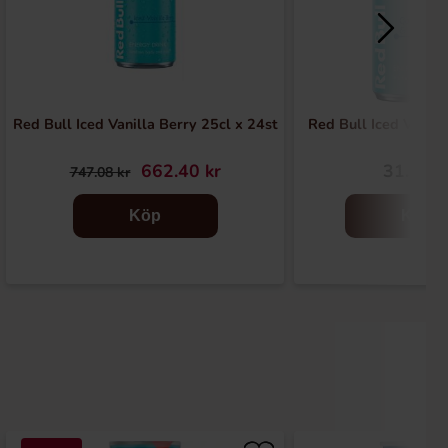
Red Bull Iced Vanilla Berry 25cl x 24st
Red Bull Iced Vanill
662.40 kr
31.13 k
747.08 kr
Köp
Köp