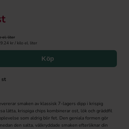
st
el. liter
24 kr / kilo el. liter
Köp
 st
evererar smaken av klassisk 7-lagers dipp i krispig
a lätta, krispiga chips kombinerar ost, lök och gräddfil
levelse som aldrig blir fet. Den geniala formen gör
medan den salta, välkryddade smaken efterliknar din