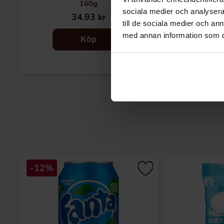
160g
sociala medier och analysera 
34.93 kr
37
till de sociala medier och a
med annan information som du 
Köp
-12%