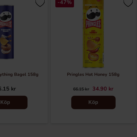
-47%
rything Bagel 158g
Pringles Hot Honey 158g
.15 kr
34.90 kr
66.15 kr
Köp
Köp