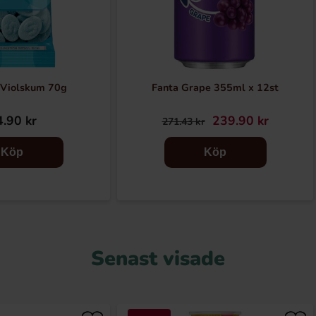
 Violskum 70g
Fanta Grape 355ml x 12st
.90 kr
239.90 kr
271.43 kr
Köp
Köp
Senast visade