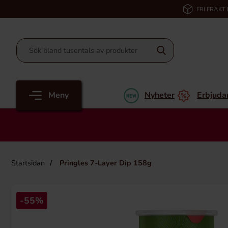
FRI FRAKT
Meny
Nyheter
Erbjuda
Startsidan
Pringles 7-Layer Dip 158g
-55%