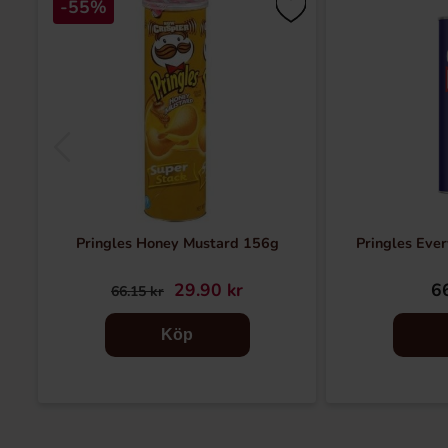
-55%
Pringles Honey Mustard 156g
Pringles Eve
29.90 kr
66
66.15 kr
Köp