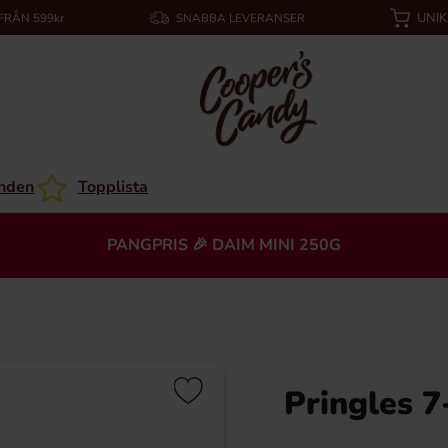
UNI
 FRÅN 599kr
SNABBA LEVERANSER
nden
Topplista
PANGPRIS 🎉 DAIM MINI 250G
Pringles 7