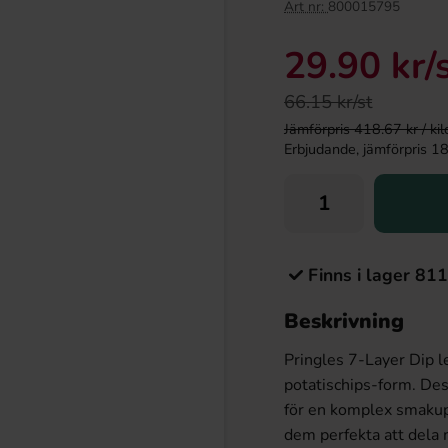
Art nr:
800015795
29.90 kr
/
66.15 kr/st
Jämförpris 418.67 kr / kilo 
Erbjudande, jämförpris 189.
Finns i lager 811
Beskrivning
Pringles 7-Layer Dip l
potatischips-form. Dess
för en komplex smakupp
dem perfekta att dela 