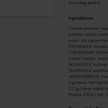
favoritdipp perfekt.
Ingredienser
Torkade potatisar, vege
och/eller solros), avsk
mono- och diglycerider
KÄRNMJÖLK, tomatpulv
CHEDDAROST (MJÖLK, sal
aromer, kryddor, hydro
SKUMMJÖLK, kulturer), 
SKUMMJÖLK, paprikextra
VETESTÄRKELSE. Inneh
ingrediens. Näringsinf
32,1g / Varav mättat fe
Protein: 3,57g / Salt: 