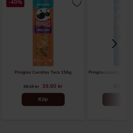
-40%
Pringles Carnitas Taco 156g
Pringles Loaded Pota
39.90 kr
66.15 k
66.15 kr
Köp
Köp