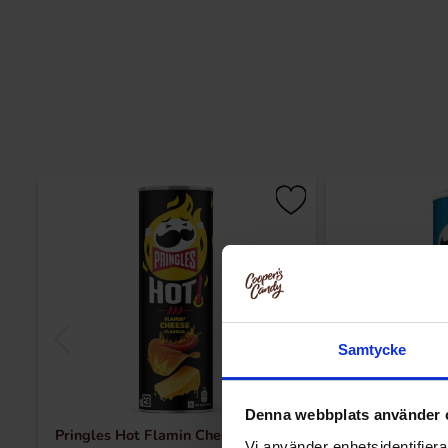
Samtycke
Denna webbplats använder 
Pringles Hot Flamin Cheese Flavour
Pringles Sal
Vi använder enhetsidentifierar