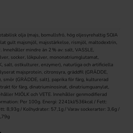
tabilisk olja (majs, bomullsfrö, hög oljesyrehaltig SOJA
alat gult majsmjöl, majsstärkelse, rismjöl, maltodextrin,
. Innehåller mindre än 2 % av: salt, VASSLE,
er, socker, lökpulver, mononatriumglutamat,
t, ostkulturer, enzymer), naturliga och artificiella
lyserat majsprotein, citronsyra, gräddfil (GRÄDDE,
smör (GRÄDDE, salt), paprika för färg, kulturerad
kt för färg, dinatriuminosinat, dinatriumguanylat,
åller MJÖLK och VETE. Innehåller genmodifierad
ormation: Per 100g. Energi: 2241kJ/536kcal / Fett:
tt: 8,93g / Kolhydrater: 57,1g / Varav sockerarter: 3,6g /
1,79g