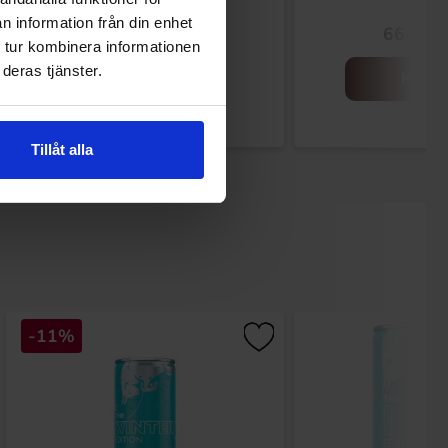
Flavour 160g
n information från din enhet
34.93 kr
66.15 k
 tur kombinera informationen
deras tjänster.
Köp
Köp
Tillåt alla
-11%