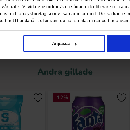
vår trafik. Vi vidarebefordrar även sådana identifierare och anna
.90 kr
37.90 kr
nnons- och analysföretag som vi samarbetar med. Dessa kan i sin
har tillhandahållit eller som de har samlat in när du har använt 
Köp
Köp
Anpassa
Andra gillade
-12%