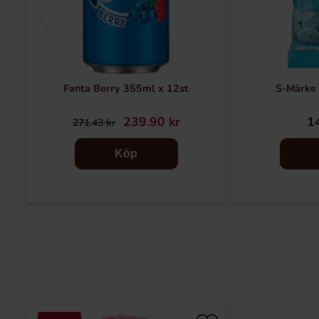
Fanta Berry 355ml x 12st
S-Märke
239.90 kr
14
271.43 kr
Köp