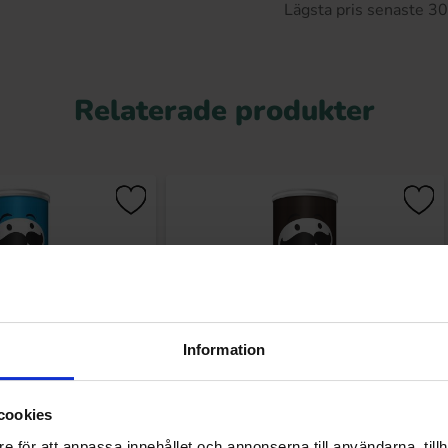
Lägsta pris senaste 3
Relaterade produkter
Information
cookies
t och Vinegar 165g
Pringles Hot and Spicy 165g
e för att anpassa innehållet och annonserna till användarna, tillh