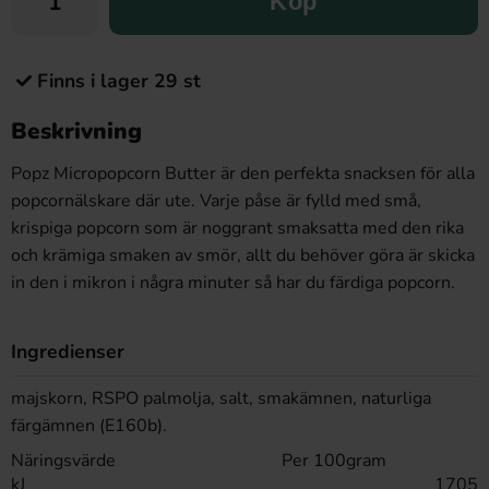
Köp
Finns i lager 29 st
Beskrivning
Popz Micropopcorn Butter är den perfekta snacksen för alla
popcornälskare där ute. Varje påse är fylld med små,
krispiga popcorn som är noggrant smaksatta med den rika
och krämiga smaken av smör, allt du behöver göra är skicka
in den i mikron i några minuter så har du färdiga popcorn.
Ingredienser
majskorn, RSPO palmolja, salt, smakämnen, naturliga
färgämnen (E160b).
Näringsvärde
Per 100gram
kJ
1705