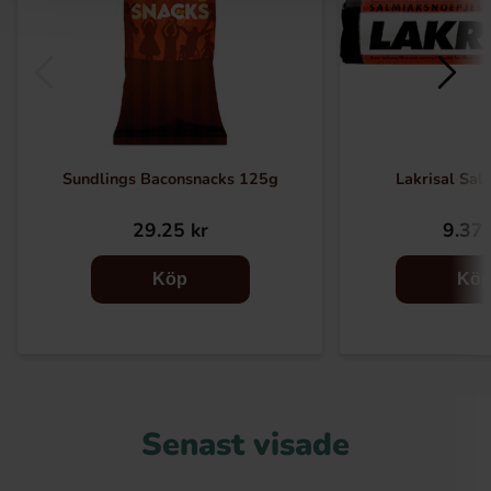
Sundlings Baconsnacks 125g
Lakrisal Sal
29.25 kr
9.37 
Köp
Kö
Senast visade