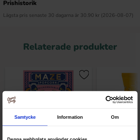
Prishistorik
Lägsta pris senaste 30 dagarna är 30.90 kr (2026-08-07)
Relaterade produkter
Samtycke
Information
Om
Denna webbplats använder cookies