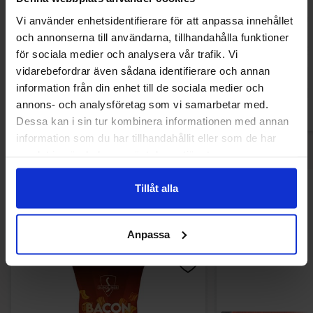
MAZE Popcorn Cinema Butter 3-pack
Sundlings Popcor
Vi använder enhetsidentifierare för att anpassa innehållet
240g
och annonserna till användarna, tillhandahålla funktioner
37.76 kr
25.46
för sociala medier och analysera vår trafik. Vi
vidarebefordrar även sådana identifierare och annan
Köp
Kö
information från din enhet till de sociala medier och
annons- och analysföretag som vi samarbetar med.
Dessa kan i sin tur kombinera informationen med annan
information som du har tillhandahållit eller som de har
samlat in när du har använt deras tjänster.
Tillåt alla
Andra gillade
Anpassa