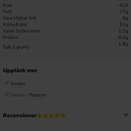
Kcal
410
Fett
17g
Vara Mättat fett
5g
Kolhydrater
51g
Varav Sockerarter
1,2g
Protein
8,6g
1,8g
Salt (i gram)
Upptäck mer
Snacks
Snacks /
Popcorn
Recensioner
Produkten har inga recensioner