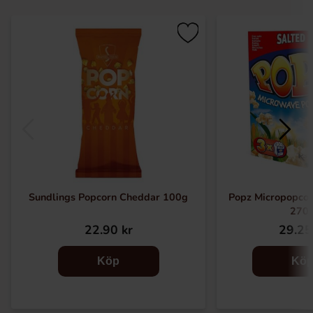
Sundlings Popcorn Cheddar 100g
Popz Micropopcor
270
22.90 kr
29.25
Köp
Kö