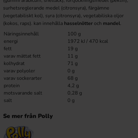
(gummi arabicum, shellack), förtjockningsmedel (pektin),
surhetsreglerande medel (citronsyra), färgämne
(vegetabiliskt kol), syra (citronsyra), vegetabiliska oljor
(kokos, raps). kan innehålla
hasselnötter
och
mandel
.
Näringsinnehåll
100 g
energi
1972 kJ / 470 kcal
fett
19 g
varav mättat fett
11 g
kolhydrat
71 g
varav polyoler
0 g
varav sockerarter
68 g
protein
4,2 g
motsvarande salt
0,28 g
salt
0 g
Se mer från Polly