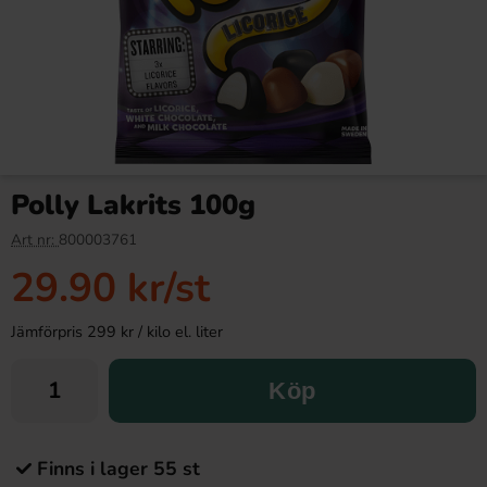
Polly Lakrits 100g
Art nr:
800003761
29.90 kr
/st
Jämförpris 299 kr / kilo el. liter
Köp
Finns i lager 55 st