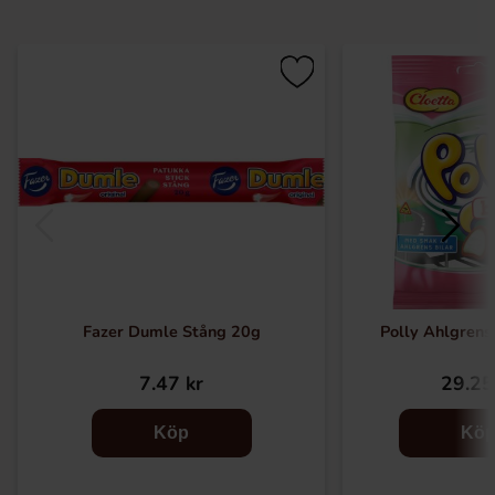
Fazer Dumle Stång 20g
Polly Ahlgrens
7.47 kr
29.25
Köp
Kö