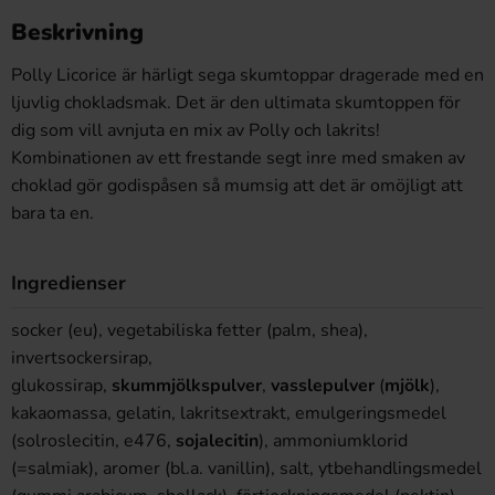
Beskrivning
Polly Licorice är härligt sega skumtoppar dragerade med en
ljuvlig chokladsmak. Det är den ultimata skumtoppen för
dig som vill avnjuta en mix av Polly och lakrits!
Kombinationen av ett frestande segt inre med smaken av
choklad gör godispåsen så mumsig att det är omöjligt att
bara ta en.
Ingredienser
socker (eu), vegetabiliska fetter (palm, shea),
invertsockersirap,
glukossirap,
skummjölkspulver
,
vasslepulver
(
mjölk
),
kakaomassa, gelatin, lakritsextrakt, emulgeringsmedel
(solroslecitin, e476,
sojalecitin
), ammoniumklorid
(=salmiak), aromer (bl.a. vanillin), salt, ytbehandlingsmedel