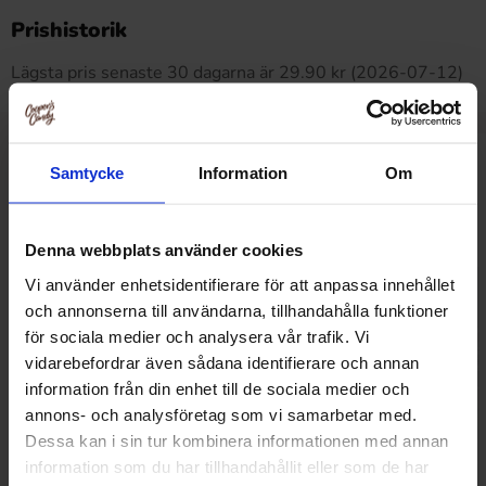
Produkten har inga recensioner
Prishistorik
Lägsta pris senaste 30 dagarna är 29.90 kr (2026-07-12)
Relaterade produkter
Samtycke
Information
Om
Denna webbplats använder cookies
Vi använder enhetsidentifierare för att anpassa innehållet
och annonserna till användarna, tillhandahålla funktioner
för sociala medier och analysera vår trafik. Vi
vidarebefordrar även sådana identifierare och annan
information från din enhet till de sociala medier och
annons- och analysföretag som vi samarbetar med.
Dessa kan i sin tur kombinera informationen med annan
information som du har tillhandahållit eller som de har