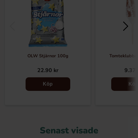
OLW Stjärnor 100g
Tomteklubba
22.90 kr
9.37 
Köp
Kö
Senast visade