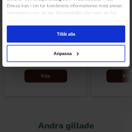
Dessa kan i sin tur kombinera informationen med annan
information som du har tillhandahållit eller som de har
samlat in när du har använt deras tjänster.
Tillåt alla
Jake Jelly Mania Worms 100g
Tutti Frutti 
Anpassa
150g(BF:202
18.84 kr
23.56 kr
Köp
Kö
Andra gillade