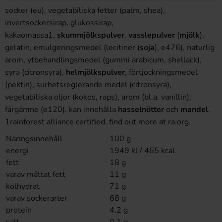
socker (eu), vegetabiliska fetter (palm, shea),
invertsockersirap, glukossirap,
kakaomassa1,
skummjölkspulver
,
vasslepulver
(
mjölk
),
gelatin, emulgeringsmedel (lecitiner (
soja
), e476), naturlig
arom, ytbehandlingsmedel (gummi arabicum, shellack),
syra (citronsyra),
helmjölkspulver
, förtjockningsmedel
(pektin), surhetsreglerande medel (citronsyra),
vegetabiliska oljor (kokos, raps), arom (bl.a. vanillin),
färgämne (e120). kan innehålla
hasselnötter
och
mandel
.
1rainforest alliance certified. find out more at ra.org.
Näringsinnehåll
100 g
energi
1949 kJ / 465 kcal
fett
18 g
varav mättat fett
11 g
kolhydrat
71 g
varav sockerarter
68 g
protein
4,2 g
salt
0,1 g