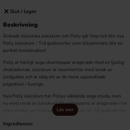
Slut i lager
Beskrivning
Älskade klassiska Juleskum och Polly går ihop och blir nya
Polly Juleskum - Två godissorter som tillsammans blir en
perfekt kombination!
Polly är härligt sega skumtoppar dragerade med en ljuvlig
chokladsmak. Juleskum är skumtomtar med smak av
jordgubbe och är idag ett av de mest uppskattade
julgodiset i Sverige.
Nya Polly Juleskum har Pollys välkända sega insida, men
nu med smak av Juleskum! Skumtopparna är dragerade i tre
Läs mer
olika smaker av choklad - Mörk, ljus och vit. Så goda att det
är omöjligt att bara ta en…
Ingredienser