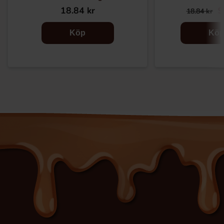
18.84 kr
9
18.84 kr
Köp
Kö