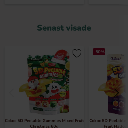
Senast visade
-50%
Cokoc 5D Peelable Gummies Mixed Fruit
Cokoc 5D Peelable
Christmas 60g
Fruit Hallo