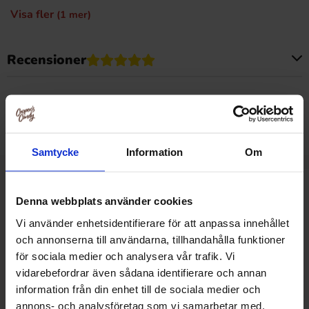
Visa fler
(1 mer)
Recensioner
Produkten har inga recensioner
Prishistorik
Lägsta pris senaste 30 dagarna är 39.89 kr (2026-08-07)
Samtycke
Information
Om
Relaterade produkter
Denna webbplats använder cookies
Vi använder enhetsidentifierare för att anpassa innehållet
och annonserna till användarna, tillhandahålla funktioner
för sociala medier och analysera vår trafik. Vi
-19%
vidarebefordrar även sådana identifierare och annan
information från din enhet till de sociala medier och
annons- och analysföretag som vi samarbetar med.