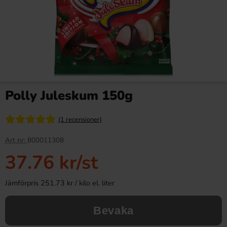
Polly Juleskum 150g
(1 recensioner)
Art nr:
800011308
37.76 kr
/st
Jämförpris 251.73 kr / kilo el. liter
Bevaka