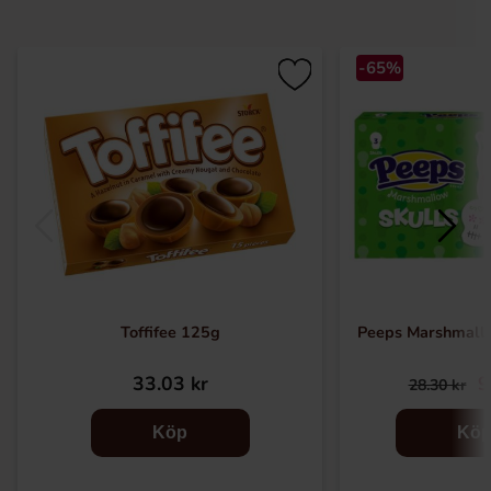
-65%
Toffifee 125g
Peeps Marshmall
33.03 kr
9
28.30 kr
Köp
Kö