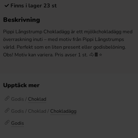
Finns i lager 23 st
Beskrivning
Pippi
Långstrump Chokladägg
är ett
mjölkchokladägg med
överraskning inuti –
med motiv från
Pippi Långstrumps
värld. Perfekt
som en liten
present eller
godisbelöning.
Obs! Motiv kan
variera. Pris avser 1
st. 🐴🍫⭐
Upptäck mer
Godis /
Choklad
Godis / Choklad /
Chokladägg
Godis