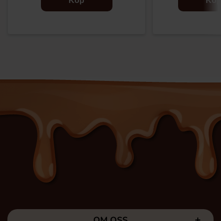
Köp
Kö
OM OSS