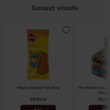
Senast visade
Malaco Stjerner Kola 92g
Hot Wheels Surpr
20g (1
19.90 kr
16.90