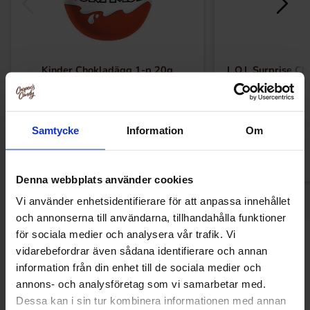
Kinder Chokladägg 1-p 20g
L.O.L Surprise C
(1st
16 kr
17.88
Samtycke
Information
Om
Köp
Kö
Denna webbplats använder cookies
Vi använder enhetsidentifierare för att anpassa innehållet
och annonserna till användarna, tillhandahålla funktioner
för sociala medier och analysera vår trafik. Vi
Andra gillade
vidarebefordrar även sådana identifierare och annan
information från din enhet till de sociala medier och
annons- och analysföretag som vi samarbetar med.
Dessa kan i sin tur kombinera informationen med annan
Nyhet!