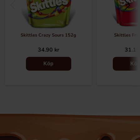
Skittles Crazy Sours 152g
Skittles Fru
34.90 kr
31.13
Köp
Kö