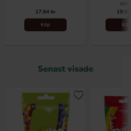
330m
17.94 kr
19.90
Köp
Kö
Senast visade