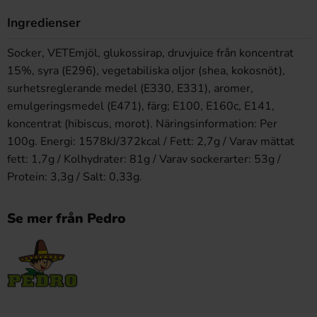
Ingredienser
Socker, VETEmjöl, glukossirap, druvjuice från koncentrat
15%, syra (E296), vegetabiliska oljor (shea, kokosnöt),
surhetsreglerande medel (E330, E331), aromer,
emulgeringsmedel (E471), färg; E100, E160c, E141,
koncentrat (hibiscus, morot). Näringsinformation: Per
100g. Energi: 1578kJ/372kcal / Fett: 2,7g / Varav mättat
fett: 1,7g / Kolhydrater: 81g / Varav sockerarter: 53g /
Protein: 3,3g / Salt: 0,33g.
Se mer från Pedro