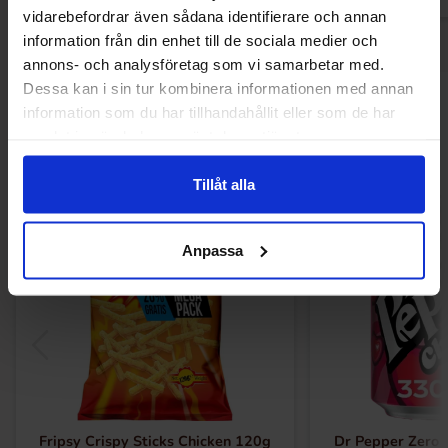
vidarebefordrar även sådana identifierare och annan
information från din enhet till de sociala medier och
annons- och analysföretag som vi samarbetar med.
Dessa kan i sin tur kombinera informationen med annan
Andra gillade
information som du har tillhandahållit eller som de har
samlat in när du har använt deras tjänster.
Tillåt alla
Anpassa
Fripsy Crispy Sticks Chicken 120g
Dr Pepper Zero 