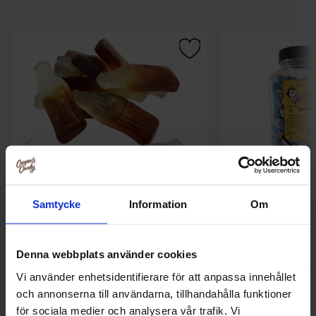
Samtycke
Information
Om
Matthijs Giga Colaflaskor 1kg
Maxons Stupidl
Bubblegu
122.94 kr
567.76
Denna webbplats använder cookies
Vi använder enhetsidentifierare för att anpassa innehållet
Köp
Kö
och annonserna till användarna, tillhandahålla funktioner
för sociala medier och analysera vår trafik. Vi