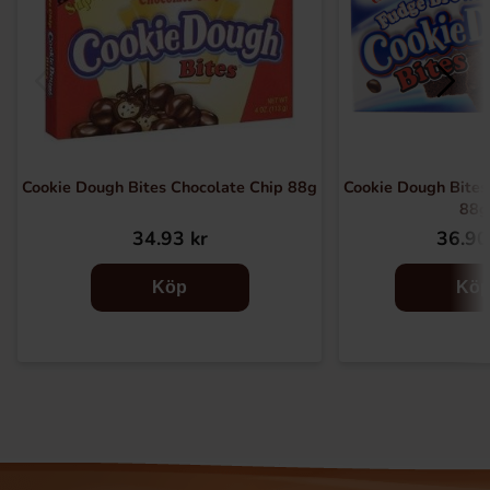
Cookie Dough Bites Chocolate Chip 88g
Cookie Dough Bites
88g
34.93 kr
36.90
Köp
Kö