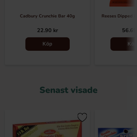
Cadbury Crunchie Bar 40g
Reeses Dipped P
22.90 kr
56.69
Köp
Kö
Senast visade