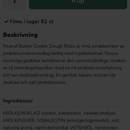
Köp
Finns i lager 82 st
Beskrivning
Peanut Butter Cookie Dough Bites är små smakbomber av
jordnötssmörsmördeg täckta med mjölkchoklad. Dessa
mumsiga godbitar kombinerar den oemotståndliga smaken
av rå smördegsklassiker med en rik jordnötssmörfyllning
och len chokladöverdrag. En perfekt balans mellan söt
choklad och salt jordnötssmör.
Ingredienser
MJÖLKCHOKLAD (socker, kakaosmör, osötad choklad,
MJÖLKPULVER, SOJALECITIN (emulgeringsmedel), salt,
naturlig arom), värmebehandlat VETEMJÖL, farinsocker,