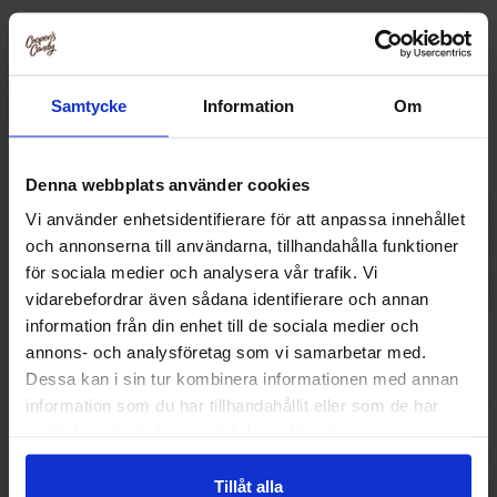
Relaterade produkter
Samtycke
Information
Om
Denna webbplats använder cookies
Vi använder enhetsidentifierare för att anpassa innehållet
och annonserna till användarna, tillhandahålla funktioner
för sociala medier och analysera vår trafik. Vi
vidarebefordrar även sådana identifierare och annan
information från din enhet till de sociala medier och
annons- och analysföretag som vi samarbetar med.
Dessa kan i sin tur kombinera informationen med annan
Reeses Minis Unwrapped Peanut Butter
Reeses Peanut Butt
information som du har tillhandahållit eller som de har
Cups 215g
samlat in när du har använt deras tjänster.
61.43 kr
16.90
Tillåt alla