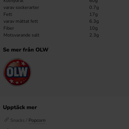
Kolhydrat
60g
varav sockerarter
0.7g
Fett
17g
varav mättat fett
6.3g
Fiber
10g
Motsvarande salt
2.3g
Se mer från OLW
Upptäck mer
Snacks /
Popcorn