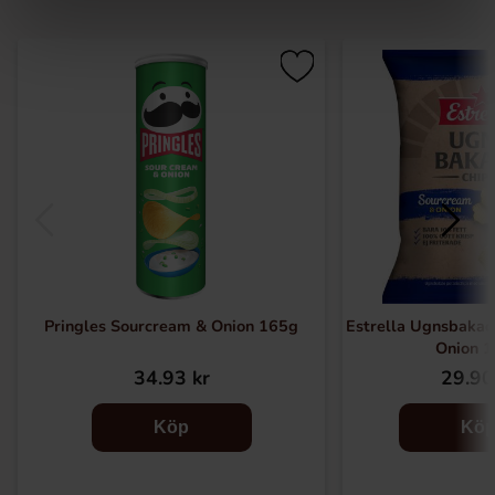
Pringles Sourcream & Onion 165g
Estrella Ugnsbaka
Onion 
34.93 kr
29.90
Köp
Kö