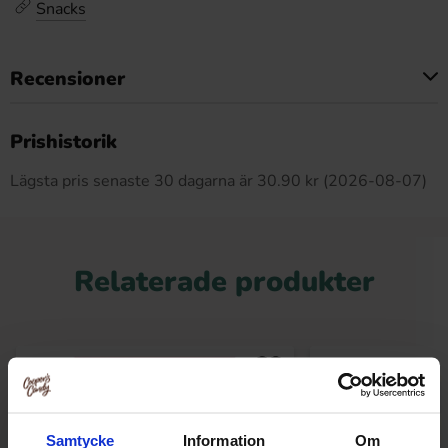
Snacks
Recensioner
Produkten har inga recensioner
Prishistorik
Lägsta pris senaste 30 dagarna är 30.90 kr (2026-08-07)
Relaterade produkter
Samtycke
Information
Om