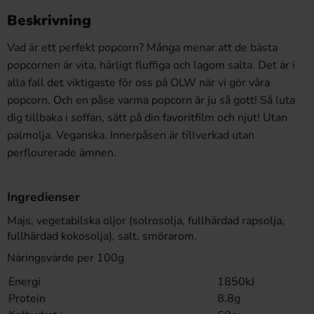
Beskrivning
Vad är ett perfekt popcorn? Många menar att de bästa
popcornen är vita, härligt fluffiga och lagom salta. Det är i
alla fall det viktigaste för oss på OLW när vi gör våra
popcorn. Och en påse varma popcorn är ju så gott! Så luta
dig tillbaka i soffan, sätt på din favoritfilm och njut! Utan
palmolja. Veganska. Innerpåsen är tillverkad utan
perflourerade ämnen.
Ingredienser
Majs, vegetabilska oljor (solrosolja, fullhärdad rapsolja,
fullhärdad kokosolja), salt, smörarom.
Näringsvärde per 100g
Energi
1850kJ
Protein
8.8g