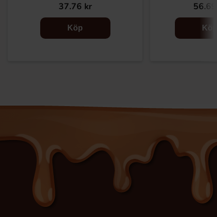
37.76 kr
56.69
Köp
Kö