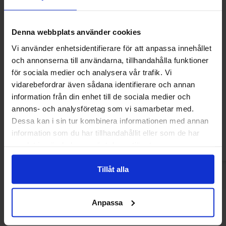
Denna webbplats använder cookies
Vi använder enhetsidentifierare för att anpassa innehållet
och annonserna till användarna, tillhandahålla funktioner
för sociala medier och analysera vår trafik. Vi
MAZE Popcorn Cinema Butter 3-pack
Popz Micropopcorn
vidarebefordrar även sådana identifierare och annan
240g
270
information från din enhet till de sociala medier och
37.76 kr
29.25
annons- och analysföretag som vi samarbetar med.
Dessa kan i sin tur kombinera informationen med annan
Köp
Kö
information som du har tillhandahållit eller som de har
samlat in när du har använt deras tjänster.
Tillåt alla
Anpassa
Andra gillade