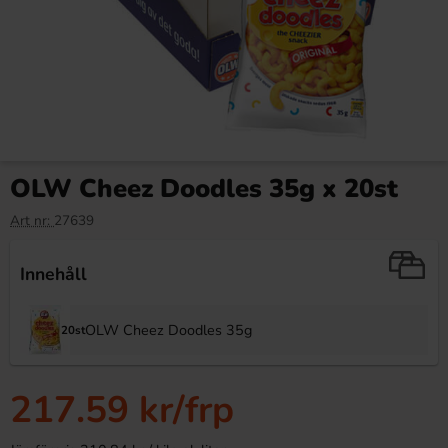
OLW Cheez Doodles 35g x 20st
Art nr:
27639
Innehåll
OLW Cheez Doodles 35g
20st
217.59 kr
/frp