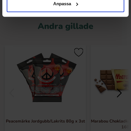
Anpassa
Andra gillade
Peacemärke Jordgubb/Lakrits 80g x 3st
Marabou Chokladka
160