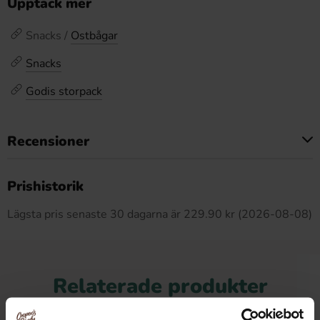
Upptäck mer
Snacks /
Ostbågar
Snacks
Godis storpack
Recensioner
Produkten har inga recensioner
Prishistorik
Lägsta pris senaste 30 dagarna är 229.90 kr (2026-08-08)
Relaterade produkter