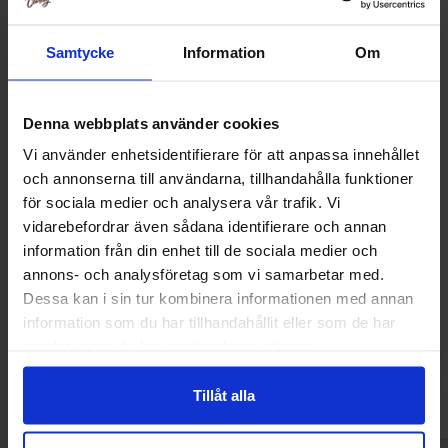
Samtycke
Information
Om
Denna webbplats använder cookies
Vi använder enhetsidentifierare för att anpassa innehållet
och annonserna till användarna, tillhandahålla funktioner
för sociala medier och analysera vår trafik. Vi
vidarebefordrar även sådana identifierare och annan
information från din enhet till de sociala medier och
annons- och analysföretag som vi samarbetar med.
OLW Cheez Doodles Maxibag 450g
OLW Cheez Do
Dessa kan i sin tur kombinera informationen med annan
56.69 kr
36.90
information som du har tillhandahållit eller som de har
samlat in när du har använt deras tjänster.
Köp
Kö
Tillåt alla