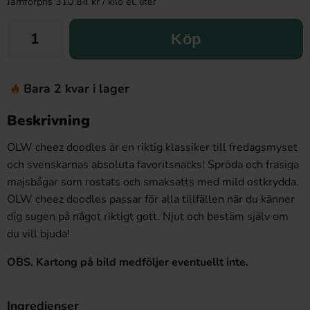
Jämförpris 310.84 kr / kilo el. liter
Köp
Bara 2 kvar i lager
Beskrivning
OLW cheez doodles är en riktig klassiker till fredagsmyset
och svenskarnas absoluta favoritsnacks! Spröda och frasiga
majsbågar som rostats och smaksatts med mild ostkrydda.
OLW cheez doodles passar för alla tillfällen när du känner
dig sugen på något riktigt gott. Njut och bestäm själv om
du vill bjuda!
OBS. Kartong på bild medföljer eventuellt inte.
Ingredienser