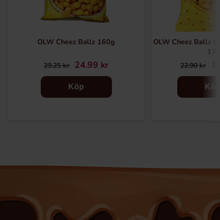
OLW Cheez Ballz 160g
OLW Cheez Ballz 6
17)
24.99 kr
10
29.25 kr
22.90 kr
Köp
Kö