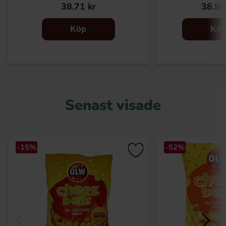
38.71 kr
38.90
Köp
Kö
Senast visade
-15%
-52%