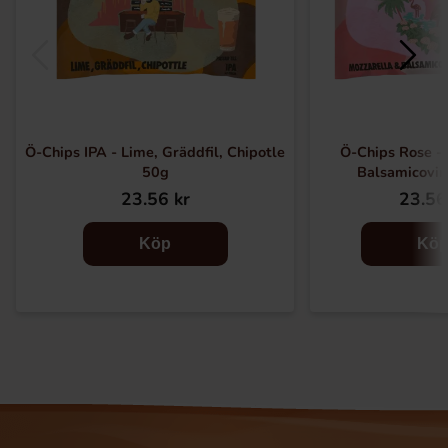
Ö-Chips IPA - Lime, Gräddfil, Chipotle
Ö-Chips Rose - 
50g
Balsamicovi
23.56 kr
23.56
Köp
Kö