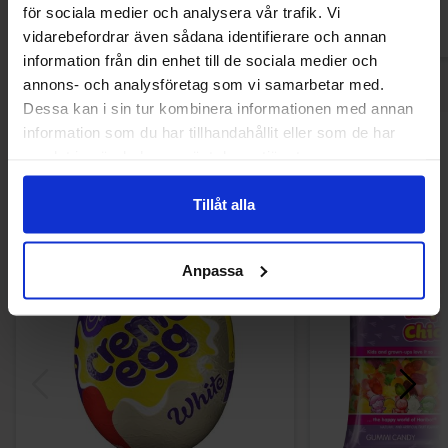
för sociala medier och analysera vår trafik. Vi
vidarebefordrar även sådana identifierare och annan
information från din enhet till de sociala medier och
annons- och analysföretag som vi samarbetar med.
Dessa kan i sin tur kombinera informationen med annan
information som du har tillhandahållit eller som de har
Andra gillade
samlat in när du har använt deras tjänster.
Tillåt alla
-63%
-47%
Anpassa