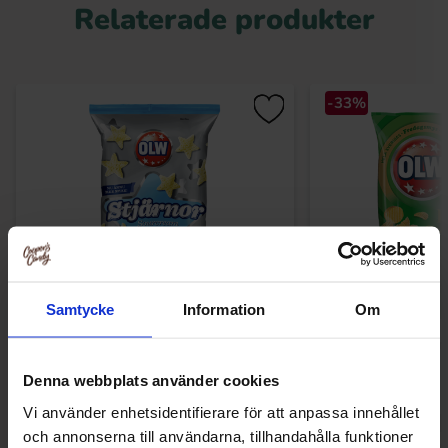
Relaterade produkter
-33%
Samtycke
Information
Om
OLW Stjärnor 100g
OLW Dill & Gr
Denna webbplats använder cookies
22.90 kr
29.90 kr
Vi använder enhetsidentifierare för att anpassa innehållet
Köp
Kö
och annonserna till användarna, tillhandahålla funktioner