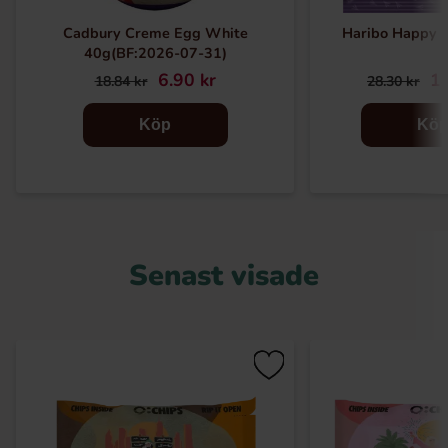
Cadbury Creme Egg White
Haribo Happy 
40g(BF:2026-07-31)
6.90 kr
14
18.84 kr
28.30 kr
Köp
Kö
Senast visade