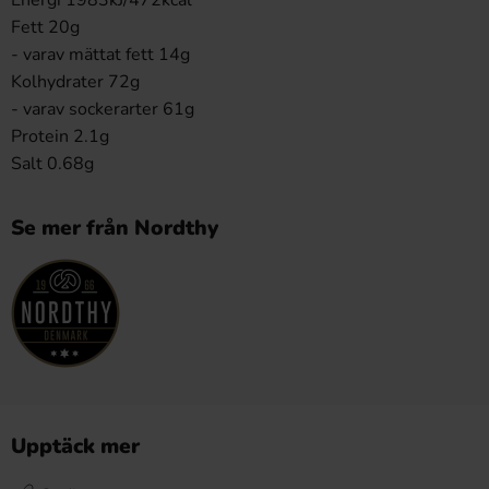
Fett 20g
- varav mättat fett 14g
Kolhydrater 72g
- varav sockerarter 61g
Protein 2.1g
Salt 0.68g
Se mer från Nordthy
Upptäck mer