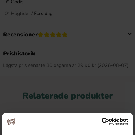
Godis
Högtider /
Fars dag
Recensioner
Produkten har inga recensioner
Prishistorik
Lägsta pris senaste 30 dagarna är 29.90 kr (2026-08-07)
Relaterade produkter
-19%