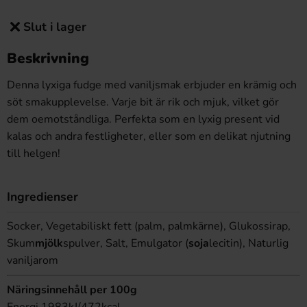
Slut i lager
Beskrivning
Denna lyxiga fudge med vaniljsmak erbjuder en krämig och
söt smakupplevelse. Varje bit är rik och mjuk, vilket gör
dem oemotståndliga. Perfekta som en lyxig present vid
kalas och andra festligheter, eller som en delikat njutning
till helgen!
Ingredienser
Socker, Vegetabiliskt fett (palm, palmkärne), Glukossirap,
Skum
mjölk
spulver, Salt, Emulgator (
soja
lecitin), Naturlig
vaniljarom
Näringsinnehåll per 100g
Energi 1983kJ/472kcal