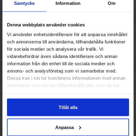
Samtycke
Information
Om
Denna webbplats använder cookies
Vi använder enhetsidentifierare för att anpassa innehållet
och annonserna till användarna, tillhandahålla funktioner
för sociala medier och analysera vår trafik. Vi
vidarebefordrar även sådana identifierare och annan
Tutti Frutti Remix Love 150g(BF:2026-
DulcePlus Sugar
information från din enhet till de sociala medier och
07-28)
Twist Hea
annons- och analysföretag som vi samarbetar med.
19 kr
113.47
23.56 kr
Dessa kan i sin tur kombinera informationen med annan
information som du har tillhandahållit eller som de har
Köp
Kö
samlat in när du har använt deras tjänster.
Tillåt alla
Anpassa