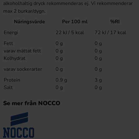
alkoholhaltig dryck rekommenderas ej. Vi rekommenderar
max 2 burkar/dygn.
Näringsvärde
Per 100 ml
%RI
Energi
22 kJ / 5 kcal
72 kJ / 17 kcal
Fett
0 g
0 g
varav mättat fett
0 g
0 g
Kolhydrat
0 g
0 g
varav sockerarter
0 g
0 g
Protein
0.9 g
3 g
Salt
0 g
0 g
Se mer från NOCCO