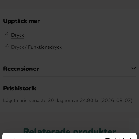
Upptäck mer
Dryck
Dryck /
Funktionsdryck
Recensioner
Produkten har inga recensioner
Prishistorik
Lägsta pris senaste 30 dagarna är 24.90 kr (2026-08-07)
Relaterade produkter