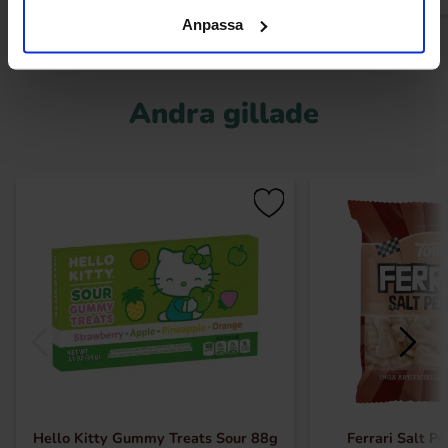
Anpassa
Andra gillade
Hello Kitty Gummy Treats Sour 88g
Ferrari Salt P