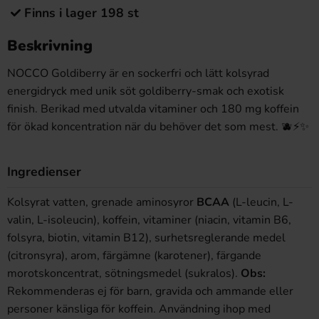
Finns i lager 198 st
Beskrivning
NOCCO Goldiberry är en sockerfri och lätt kolsyrad
energidryck med unik söt goldiberry-smak och exotisk
finish. Berikad med utvalda vitaminer och 180 mg koffein
för ökad koncentration när du behöver det som mest. 🫐⚡✨
Ingredienser
Kolsyrat vatten, grenade aminosyror
BCAA
(L-leucin, L-
valin, L-isoleucin), koffein, vitaminer (niacin, vitamin B6,
folsyra, biotin, vitamin B12), surhetsreglerande medel
(citronsyra), arom, färgämne (karotener), färgande
morotskoncentrat, sötningsmedel (sukralos).
Obs:
Rekommenderas ej för barn, gravida och ammande eller
personer känsliga för koffein. Användning ihop med