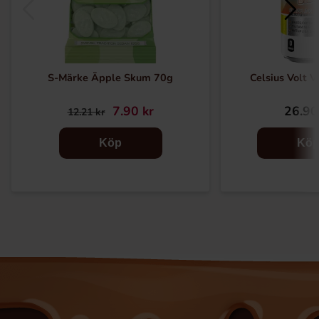
S-Märke Äpple Skum 70g
Celsius Volt 
7.90 kr
26.90
12.21 kr
Köp
Kö