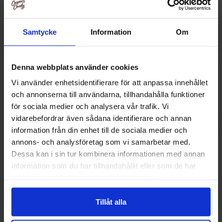
Samtycke
Information
Om
Denna webbplats använder cookies
Vi använder enhetsidentifierare för att anpassa innehållet
och annonserna till användarna, tillhandahålla funktioner
för sociala medier och analysera vår trafik. Vi
vidarebefordrar även sådana identifierare och annan
information från din enhet till de sociala medier och
annons- och analysföretag som vi samarbetar med.
NOCCO Blue Raspberry 33cl
NOCCO Focus The
Dessa kan i sin tur kombinera informationen med annan
information som du har tillhandahållit eller som de har
25.46 kr
24.90
samlat in när du har använt deras tjänster.
Köp
Kö
Tillåt alla