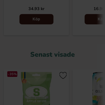
34.93 kr
16.90
Köp
Kö
Senast visade
-35%