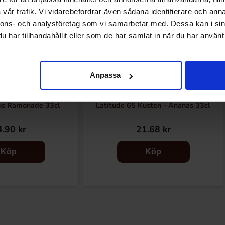
vår trafik. Vi vidarebefordrar även sådana identifierare och anna
nnons- och analysföretag som vi samarbetar med. Dessa kan i sin
har tillhandahållit eller som de har samlat in när du har använt 
Anpassa
s Ramonade 33cl
Latitude 65 Kusten - Ananas 33cl
.90 kr
21.68 kr
Köp
Köp