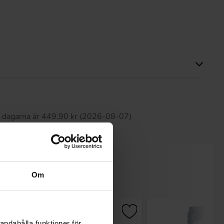
Produkten har inga recensioner
0 dagarna är 449.90 kr (2026-08-07)
Om
andahålla funktioner för