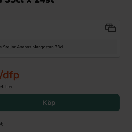
Stellar Ananas Mangostan 33cl
/dfp
l. liter
Köp
st