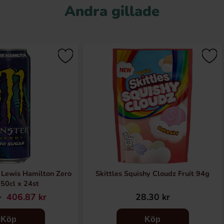
Andra gillade
 Lewis Hamilton Zero
Skittles Squishy Cloudz Fruit 94g
50cl x 24st
406.87 kr
28.30 kr
r
Köp
Köp