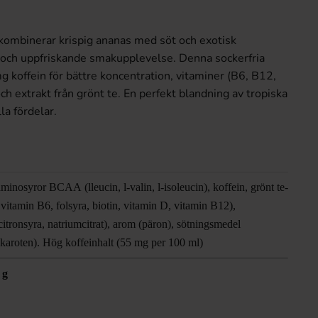
ombinerar krispig ananas med söt och exotisk
 och uppfriskande smakupplevelse. Denna sockerfria
g koffein för bättre koncentration, vitaminer (B6, B12,
 och extrakt från grönt te. En perfekt blandning av tropiska
a fördelar.
minosyror BCAA (lleucin, l-valin, l-isoleucin), koffein, grönt te-
, vitamin B6, folsyra, biotin, vitamin D, vitamin B12),
itronsyra, natriumcitrat), arom (päron), sötningsmedel
akaroten). Hög koffeinhalt (55 mg per 100 ml)
 g