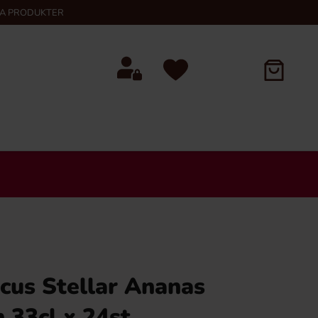
KA PRODUKTER
us Stellar Ananas
 33cl x 24st