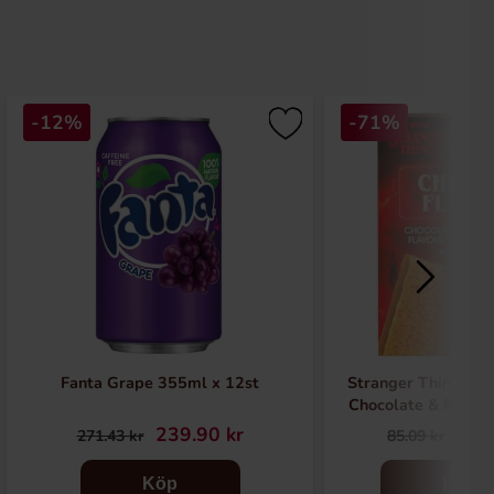
-12%
-71%
Fanta Grape 355ml x 12st
Stranger Things To
Chocolate & Red C
239.90 kr
24.
271.43 kr
85.09 kr
Köp
Köp