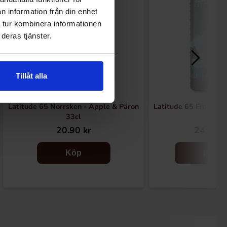
n information från din enhet
 tur kombinera informationen
deras tjänster.
Tillåt alla
Latitude 65 Norrsken - Äpple & Päron
Latitude 65 Frost - 
33cl
20.90 kr
24.51 k
Köp
Köp