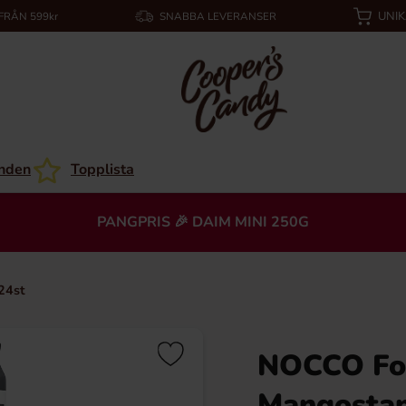
UNI
 FRÅN 599kr
SNABBA LEVERANSER
nden
Topplista
PANGPRIS 🎉 DAIM MINI 250G
24st
NOCCO Foc
Mangostan