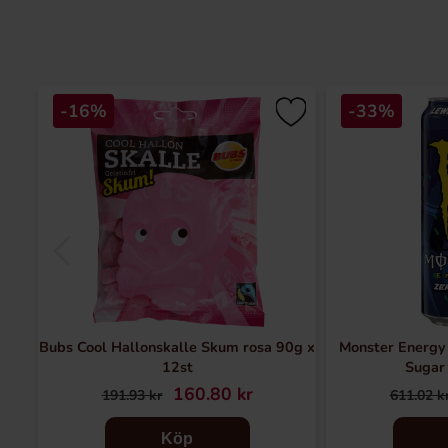
-16%
-33%
Bubs Cool Hallonskalle Skum rosa 90g x
Monster Energy
12st
Sugar 
160.80 kr
191.93 kr
611.02 k
Köp