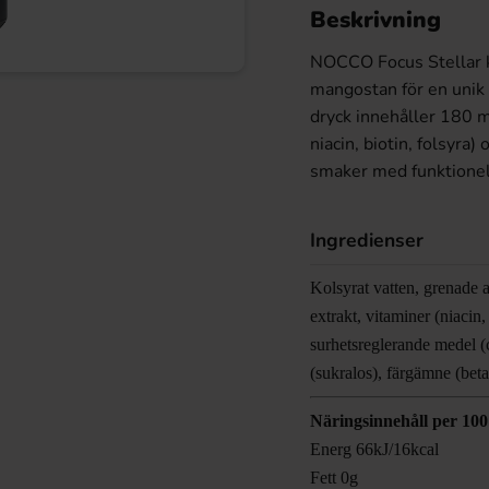
Beskrivning
NOCCO Focus Stellar k
mangostan för en unik
dryck innehåller 180 m
niacin, biotin, folsyra)
smaker med funktionell
Ingredienser
Kolsyrat vatten, grenade a
extrakt, vitaminer (niacin
surhetsreglerande medel (c
(sukralos), färgämne (bet
Näringsinnehåll per 100
Energ 66kJ/16kcal
Fett 0g