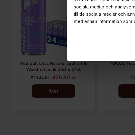
sociala medier och analysera 
till de sociala medier och a
med annan information som du 
Red Bull Lilac Rosa Grapefruit &
NOCCO Focu
Woodruffsmak 25cl x 24st
425.80 kr
24
520.44 kr
Köp