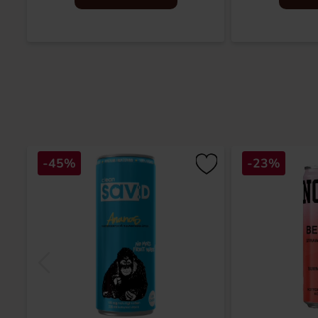
-45%
-23%