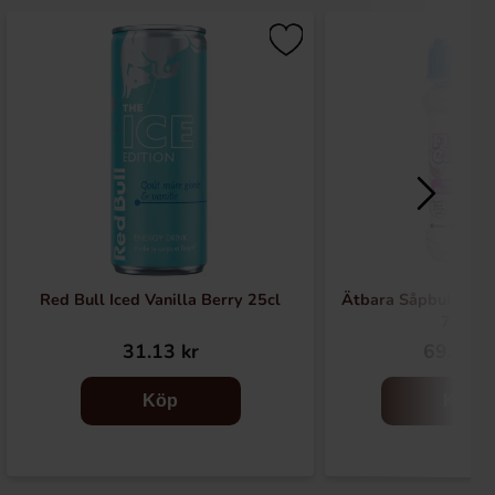
Red Bull Iced Vanilla Berry 25cl
Ätbara Såpbubblor 
74ml
31.13 kr
69.90 k
Köp
Köp