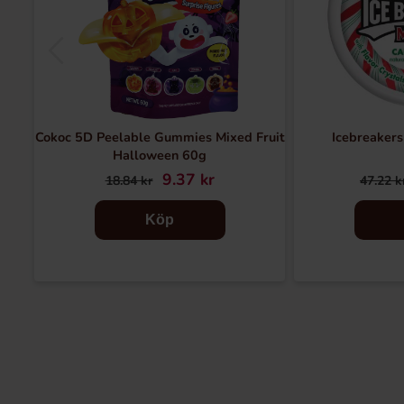
Cokoc 5D Peelable Gummies Mixed Fruit
Icebreaker
Halloween 60g
9.37 kr
18.84 kr
47.22 k
Köp