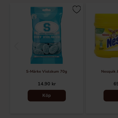
S-Märke Violskum 70g
Nesquik 
14.90 kr
69
Köp