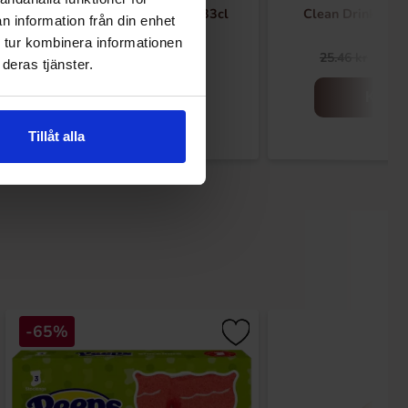
NOCCO Focus The Berries 33cl
Clean Drink Pass
n information från din enhet
 tur kombinera informationen
24.90 kr
14.
25.46 kr
deras tjänster.
Köp
Köp
Tillåt alla
-65%