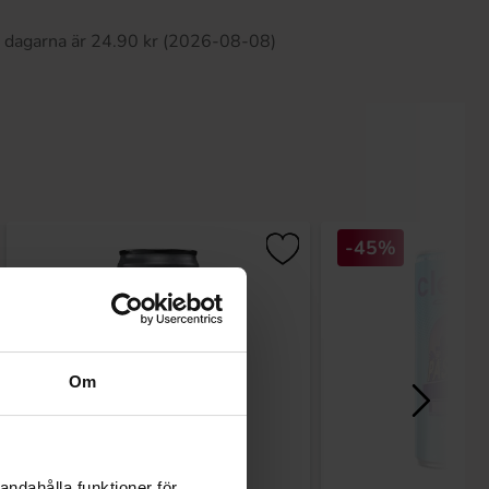
0 dagarna är 24.90 kr (2026-08-08)
-45%
Om
andahålla funktioner för