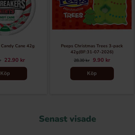
s Candy Cane 42g
Peeps Christmas Trees 3-pack
42g(BF:31-07-2026)
22.90 kr
9.90 kr
r
28.30 kr
Köp
Köp
Senast visade