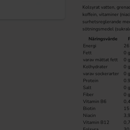
Kolsyrat vatten, grena
koffein, vitaminer (niac
surhetsreglerande med
sötningsmedel (sukral
Näringsvärde
Energi
26 
Fett
0 
varav mättat fett
0 
Kolhydrater
0 
varav sockerarter
0 
Protein
0.
Salt
0 
Fiber
0 
Vitamin B6
0,
Biotin
15
Niacin
3,
Vitamin B12
0,
Folsyra
30