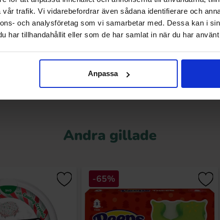
 Raspberry 33cl
NOCCO San Citro 33cl
vår trafik. Vi vidarebefordrar även sådana identifierare och anna
nnons- och analysföretag som vi samarbetar med. Dessa kan i sin
.46 kr
25.46 kr
har tillhandahållit eller som de har samlat in när du har använt 
Köp
Köp
Anpassa
Andra gillade
-65%