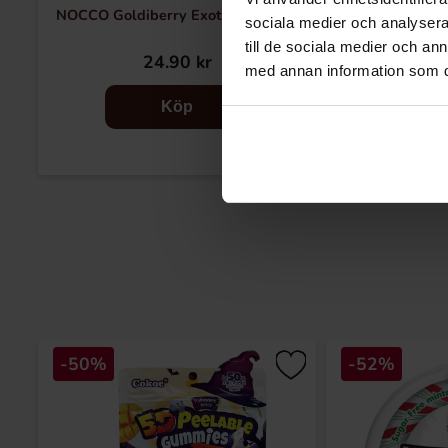
NOCCO Goldiberry Exotic Fizz 33cl
NOCCO Blue
sociala medier och analysera 
till de sociala medier och a
24.90 kr
25
med annan information som du 
Köp
-50%
-52%