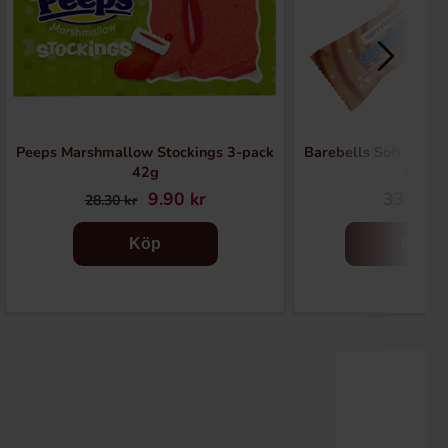
Peeps Marshmallow Stockings 3-pack
Barebells Soft Bar 
42g
55g
9.90 kr
33.90 k
28.30 kr
Köp
Köp