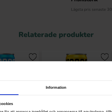
Lägsta pris senaste 3
Relaterade produkter
Information
cookies
e för att anpassa innehållet och annonserna till användarna, tillh