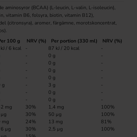
de aminosyror (BCAA) (L-leucin, L-valin, L-isoleucin),
in, vitamin B6, folsyra, biotin, vitamin B12),
el (citronsyra), aromer, färgämne, morotskoncentrat,
os).
Per 100 g
NRV (%)
Per portion (330 ml)
NRV (%)
kJ / 6 kcal
-
87 kJ / 20 kcal
-
g
-
0 g
-
g
-
0 g
-
g
-
0 g
-
g
-
0 g
-
9 g
-
3 g
-
g
-
0 g
-
g
-
0 g
-
42 mg
30%
1,4 mg
100%
 µg
30%
50 µg
100%
9 mg
24%
13 mg
81%
76 µg
30%
2,5 µg
100%
 µg
15%