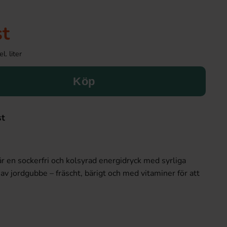
st
l. liter
Köp
st
 en sockerfri och kolsyrad energidryck med syrliga
av jordgubbe – fräscht, bärigt och med vitaminer för att