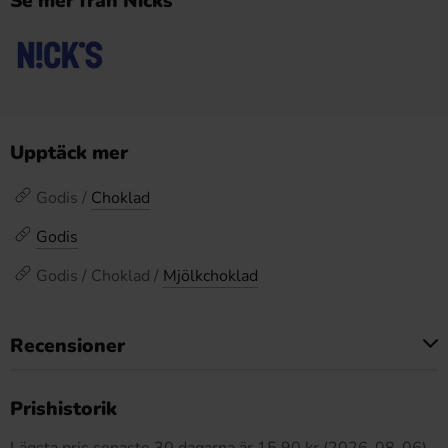
Se mer från Nicks
Upptäck mer
Godis /
Choklad
Godis
Godis / Choklad /
Mjölkchoklad
Recensioner
Produkten har inga recensioner
Prishistorik