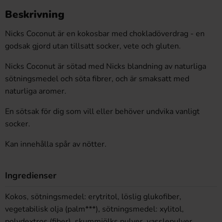
Beskrivning
Nicks Coconut är en kokosbar med chokladöverdrag - en
godsak gjord utan tillsatt socker, vete och gluten.
Nicks Coconut är sötad med Nicks blandning av naturliga
sötningsmedel och söta fibrer, och är smaksatt med
naturliga aromer.
En sötsak för dig som vill eller behöver undvika vanligt
socker.
Kan innehålla spår av nötter.
Ingredienser
Kokos, sötningsmedel: erytritol, löslig glukofiber,
vegetabilisk olja (palm***), sötningsmedel: xylitol,
polydextros (fiber), skummjölks pulver, vasslepulver,