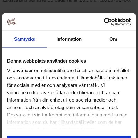
Lägsta pris senaste 30 dagarna är 15.90 kr (2026-08-06)
Relaterade produkter
Samtycke
Information
Om
Denna webbplats använder cookies
Vi använder enhetsidentifierare för att anpassa innehållet
och annonserna till användarna, tillhandahålla funktioner
för sociala medier och analysera vår trafik. Vi
vidarebefordrar även sådana identifierare och annan
information från din enhet till de sociala medier och
annons- och analysföretag som vi samarbetar med.
Dessa kan i sin tur kombinera informationen med annan
information som du har tillhandahållit eller som de har
samlat in när du har använt deras tjänster.
Holly Bar 50g
Snickers Chok