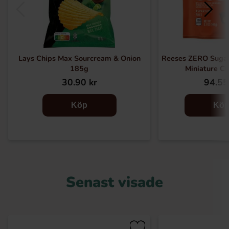
Lays Chips Max Sourcream & Onion
Reeses ZERO Sugar
185g
Miniature C
30.90 kr
94.55
Köp
Kö
Senast visade