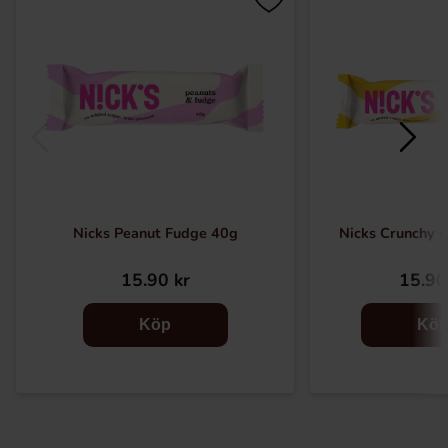
Nicks Peanut Fudge 40g
Nicks Crunchy 
15.90 kr
15.90
Köp
Kö