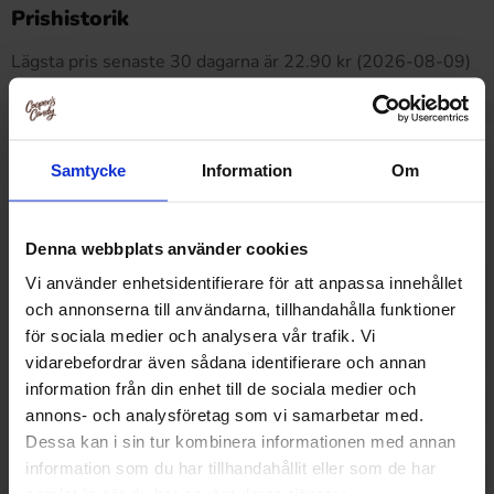
Produkten har inga recensioner
Prishistorik
Lägsta pris senaste 30 dagarna är 22.90 kr (2026-08-09)
Relaterade produkter
Samtycke
Information
Om
Denna webbplats använder cookies
Vi använder enhetsidentifierare för att anpassa innehållet
och annonserna till användarna, tillhandahålla funktioner
för sociala medier och analysera vår trafik. Vi
vidarebefordrar även sådana identifierare och annan
information från din enhet till de sociala medier och
annons- och analysföretag som vi samarbetar med.
Dessa kan i sin tur kombinera informationen med annan
information som du har tillhandahållit eller som de har