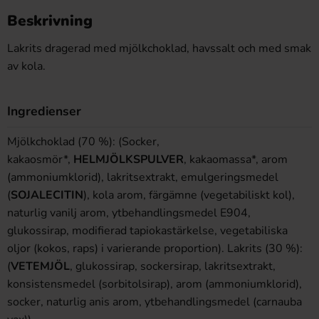
Beskrivning
Lakrits dragerad med mjölkchoklad, havssalt och med smak
av kola.
Ingredienser
Mjölkchoklad (70 %): (Socker,
kakaosmör*,
HELMJÖLKSPULVER
, kakaomassa*, arom
(ammoniumklorid), lakritsextrakt, emulgeringsmedel
(
SOJALECITIN
), kola arom, färgämne (vegetabiliskt kol),
naturlig vanilj arom, ytbehandlingsmedel E904,
glukossirap, modifierad tapiokastärkelse, vegetabiliska
oljor (kokos, raps) i varierande proportion). Lakrits (30 %):
(
VETEMJÖL
, glukossirap, sockersirap, lakritsextrakt,
konsistensmedel (sorbitolsirap), arom (ammoniumklorid),
socker, naturlig anis arom, ytbehandlingsmedel (carnauba