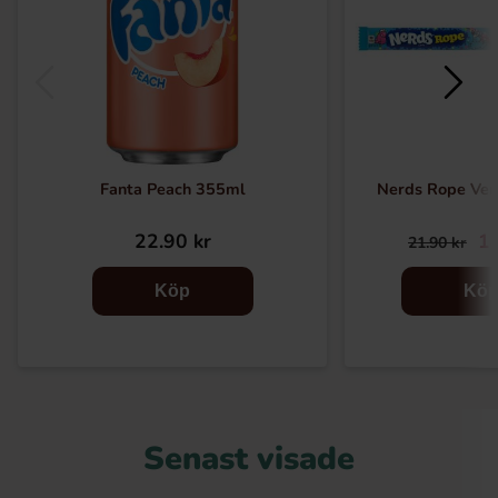
Fanta Peach 355ml
Nerds Rope Ver
22.90 kr
18
21.90 kr
Köp
Kö
Senast visade