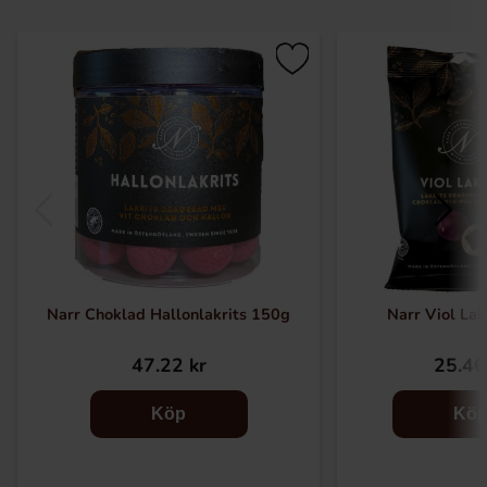
Narr Choklad Hallonlakrits 150g
Narr Viol Lak
47.22 kr
25.46
Köp
Kö