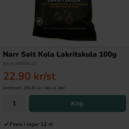
Narr Salt Kola Lakritskula 100g
Art nr:
800005127
22.90 kr
/st
Jämförpris 190.83 kr / kilo el. liter
Köp
Finns i lager 12 st