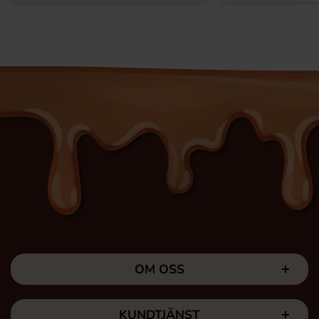
OM OSS
KUNDTJÄNST