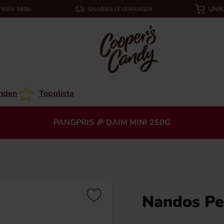
UNI
 FRÅN 599kr
SNABBA LEVERANSER
nden
Topplista
PANGPRIS 🎉 DAIM MINI 250G
Nandos Per