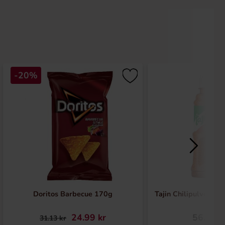
-20%
Doritos Barbecue 170g
Tajin Chilipulver m
24.99 kr
56.69 k
31.13 kr