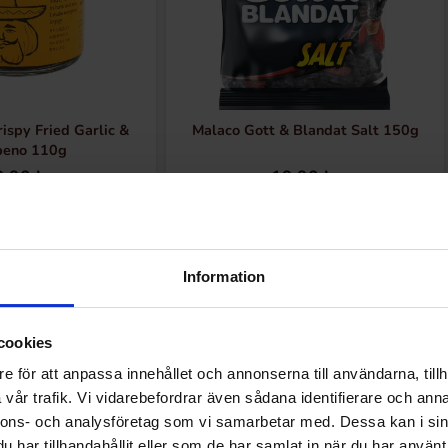
spy Fried Garlic &
Malaco Gott & Blandat Salt 150g
peno 110g
.90 kr
19.90 kr
Köp
Köp
Information
cookies
e för att anpassa innehållet och annonserna till användarna, tillh
Andra gillade
vår trafik. Vi vidarebefordrar även sådana identifierare och anna
nnons- och analysföretag som vi samarbetar med. Dessa kan i sin
har tillhandahållit eller som de har samlat in när du har använt 