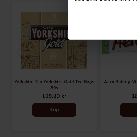
Yorkshire Tea Yorkshire Gold Tea Bags
Aero Bubbly Mi
80s
109.90 kr
18
Köp