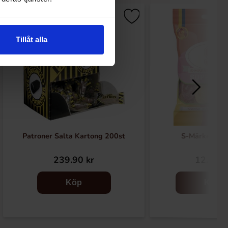
Tillåt alla
Patroner Salta Kartong 200st
S-Märke Sura
239.90 kr
12.90 k
Köp
Köp