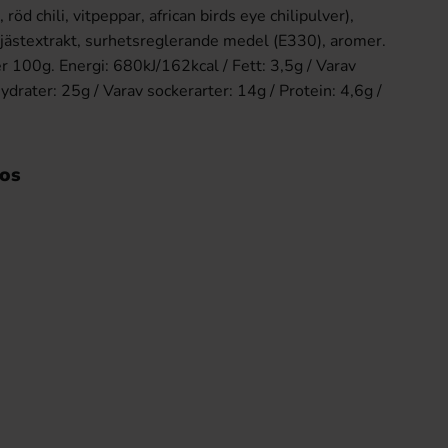
 röd chili, vitpeppar, african birds eye chilipulver),
 jästextrakt, surhetsreglerande medel (E330), aromer.
r 100g. Energi: 680kJ/162kcal / Fett: 3,5g / Varav
hydrater: 25g / Varav sockerarter: 14g / Protein: 4,6g /
dos