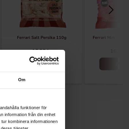
Ferrari Salt Persika 110g
Ferrari Mini Salt 
16.90 kr
16.90 k
Köp
Köp
Om
andahålla funktioner för
n information från din enhet
 tur kombinera informationen
deras tjänster.