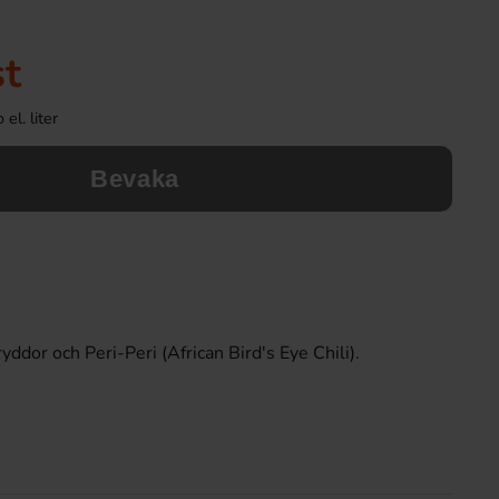
st
el. liter
Bevaka
ryddor och Peri-Peri (African Bird's Eye Chili).