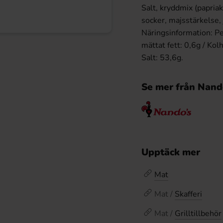
Salt, kryddmix (papriak,
socker, majsstärkelse,
Näringsinformation: Pe
mättat fett: 0,6g / Kol
Salt: 53,6g.
Se mer från Nan
Upptäck mer
Mat
Mat /
Skafferi
Mat /
Grilltillbehör