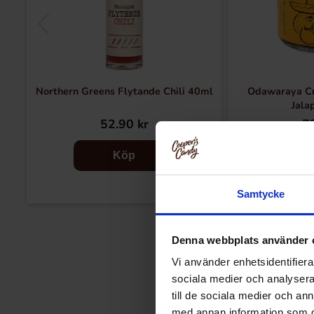
Northern Greens Flytande Chili 40ml
Odawaraya Cri
Jala
52.90 kr
79
Köp
Samtycke
Denna webbplats använder 
Vi använder enhetsidentifierar
sociala medier och analysera 
till de sociala medier och a
med annan information som du 