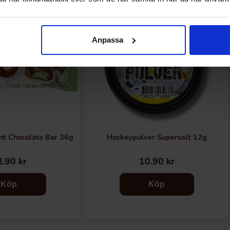
Anpassa
nt Chocolate Bar 36g
Hockeypulver Supersalt 12g
.90 kr
10.90 kr
Köp
Köp