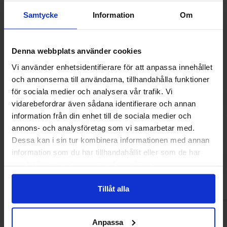
Samtycke
Information
Om
Denna webbplats använder cookies
Vi använder enhetsidentifierare för att anpassa innehållet
och annonserna till användarna, tillhandahålla funktioner
för sociala medier och analysera vår trafik. Vi
vidarebefordrar även sådana identifierare och annan
information från din enhet till de sociala medier och
Monster Ultra Black Cherry Zero 500ml
Monster Energy Ze
annons- och analysföretag som vi samarbetar med.
Dessa kan i sin tur kombinera informationen med annan
37.76 kr
25.46
information som du har tillhandahållit eller som de har
samlat in när du har använt deras tjänster.
Köp
Kö
Tillåt alla
Anpassa