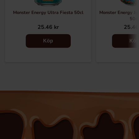
Monster Energy Ultra Fiesta 50cl
Monster Energy Ju
50cl
25.46 kr
25.46
Köp
Kö