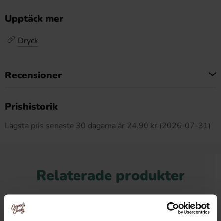
Upptäck mer
Dryck
Recensioner
Produkten har inga recensioner
Prishistorik
Lägsta pris senaste 30 dagarna är 24.90 kr (2026-07-31)
Relaterade produkter