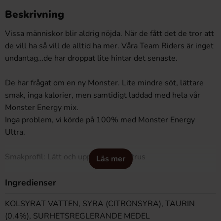
Beskrivning
Vissa människor blir aldrig nöjda. När de fått det de tror att
de vill ha så vill de alltid ha mer. Våra Team Riders är inget
undantag…de har droppat lite hintar det senaste.
De har frågat om en ny Monster. Lite mindre söt, lättare
smak, inga kalorier, men samtidigt laddad med hela vår
Monster Energy mix.
Inga problem, vi körde på 100% med Monster Energy
Ultra.
Smakprofil: Lätt och uppfriskande citrus
Läs mer
Unleash the Ultra Beast!
Ingredienser
KOLSYRAT VATTEN, SYRA (CITRONSYRA), TAURIN
(0.4%), SURHETSREGLERANDE MEDEL